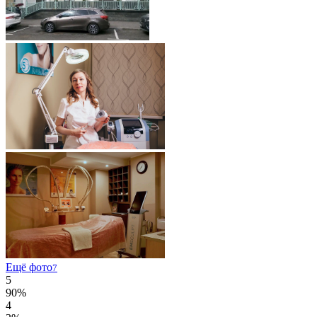
Ещё фото
7
5
90%
4