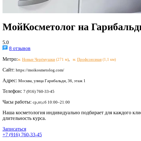
МойКосметолог на Гарибальд
5.0
8 отзывов
Метро:
м.
Новые Черёмушки
(271 м)
,
м.
Профсоюзная
(1,1 км)
Сайт:
https://moikosmetolog.com/
Адрес:
Москва, улица Гарибальди, 36, этаж 1
Телефон:
7 (916) 760-33-45
Часы работы:
ср,пт,сб 10:00–21:00
Наша косметология индивидуально подбирает для каждого клие
длительность курса.
Записаться
+7 (916) 760-33-45