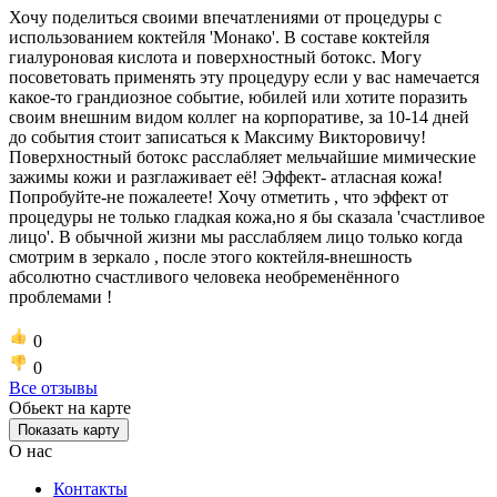
Хочу поделиться своими впечатлениями от процедуры с
использованием коктейля 'Монако'. В составе коктейля
гиалуроновая кислота и поверхностный ботокс. Могу
посоветовать применять эту процедуру если у вас намечается
какое-то грандиозное событие, юбилей или хотите поразить
своим внешним видом коллег на корпоративе, за 10-14 дней
до события стоит записаться к Максиму Викторовичу!
Поверхностный ботокс расслабляет мельчайшие мимические
зажимы кожи и разглаживает её! Эффект- атласная кожа!
Попробуйте-не пожалеете! Хочу отметить , что эффект от
процедуры не только гладкая кожа,но я бы сказала 'счастливое
лицо'. В обычной жизни мы расслабляем лицо только когда
смотрим в зеркало , после этого коктейля-внешность
абсолютно счастливого человека необременённого
проблемами !
0
0
Все отзывы
Обьект на карте
Показать карту
О нас
Контакты