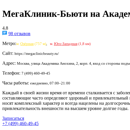
МегаКлиник-Бьюти на Акаде
4.8
98 отзывов
Метро:
м.
Озёрная
(757 м)
,
м.
Юго-Западная
(1,8 км)
Сайт:
https://megaclinicbeauty.ru/
Адрес:
Москва, улица Академика Анохина, 2, корп. 4, вход со стороны подъ
Телефон:
7 (499) 460-49-45
Часы работы:
ежедневно, 07:00–21:00
Каждый в своей жизни время от времени сталкивается с заболе
составляющие часто определяют здоровый и привлекательный 
носят комплексный характер и всегда нацелены на долгосрочн
привлекательность внешности на высшем уровне долгие годы.
Записаться
+7 (499) 460-49-45