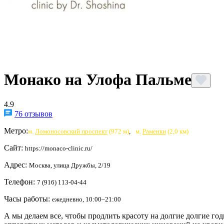
Монако на Улофа Пальме
4.9
76 отзывов
Метро:
м.
Ломоносовский проспект
(972 м)
,
м.
Раменки
(2,0 км)
Сайт:
https://monaco-clinic.ru/
Адрес:
Москва, улица Дружбы, 2/19
Телефон:
7 (916) 113-04-44
Часы работы:
ежедневно, 10:00–21:00
А мы делаем все, чтобы продлить красоту на долгие долгие 