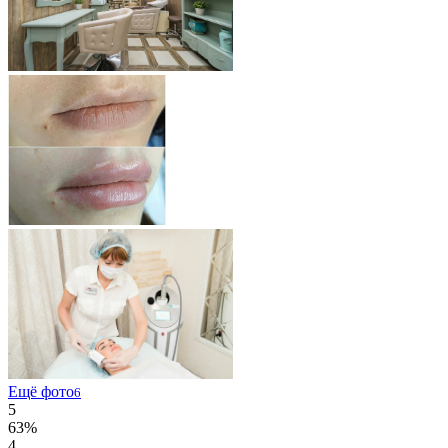
Ещё фото
6
5
63%
4