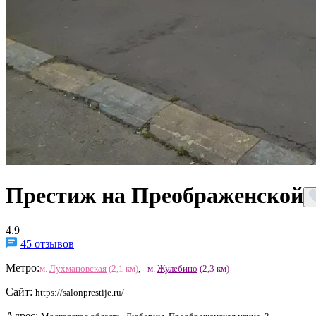
Престиж на Преображенской
4.9
45 отзывов
Метро:
м.
Лухмановская
(2,1 км)
,
м.
Жулебино
(2,3 км)
Сайт:
https://salonprestije.ru/
Адрес: