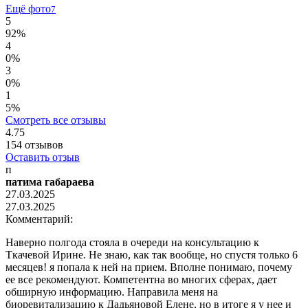
Ещё фото
7
5
92%
4
0%
3
0%
1
5%
Смотреть все отзывы
4.75
154
отзывов
Оставить отзыв
п
патима габараева
27.03.2025
27.03.2025
Комментарий:
Наверно полгода стояла в очереди на консультацию к
Ткачевой Ирине. Не знаю, как так вообще, но спустя только 6
месяцев! я попала к ней на прием. Вполне понимаю, почему
ее все рекомендуют. Компетентна во многих сферах, дает
обширную информацию. Направила меня на
биоревитализацию к Дадьяновой Елене, но в итоге я у нее и