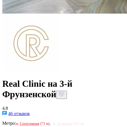
Real Clinic на 3-й
Фрунзенской
4.8
46 отзывов
Метро:
м.
Спортивная
(73 м)
,
м.
Лужники
(292 м)