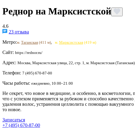
Реднор на Марксистской
4.6
23 отзыва
Метро:
м.
Таганская
(411 м)
,
м.
Марксистская
(419 м)
Сайт:
https://rednor.ru/
Адрес:
Москва, Марксистская улица, 22, стр. 1, м. Марксистская (Таганская)
Телефон:
7 (495) 670-87-00
Часы работы:
ежедневно, 10:00–21:00
Не секрет, что новое в медицине, и особенно, в косметологии,
что с успехом применяется за рубежом и способно качественн
удаления волос, устранения целлюлита с помощью вакуумного 
то новое.
Записаться
+7 (495) 670-87-00