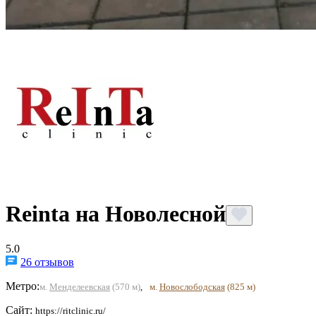
Reinta на Новолесной
5.0
26 отзывов
Метро:
м.
Менделеевская
(570 м)
,
м.
Новослободская
(825 м)
Сайт:
https://ritclinic.ru/