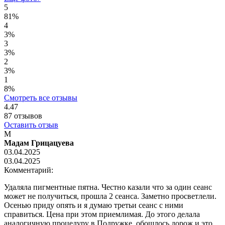
5
81%
4
3%
3
3%
2
3%
1
8%
Смотреть все отзывы
4.47
87
отзывов
Оставить отзыв
М
Мадам Грицацуева
03.04.2025
03.04.2025
Комментарий:
Удаляла пигментные пятна. Честно казали что за один сеанс
может не получиться, прошла 2 сеанса. Заметно просветлели.
Осенью приду опять и я думаю третьи сеанс с ними
справиться. Цена при этом приемлимая. До этого делала
аналогичную процедуру в Подружке, обошлось дорож и это