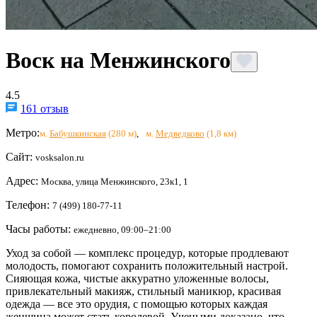
Воск на Менжинского
4.5
161 отзыв
Метро:
м.
Бабушкинская
(280 м)
,
м.
Медведково
(1,8 км)
Сайт:
vosksalon.ru
Адрес:
Москва, улица Менжинского, 23к1, 1
Телефон:
7 (499) 180-77-11
Часы работы:
ежедневно, 09:00–21:00
Уход за собой — комплекс процедур, которые продлевают
молодость, помогают сохранить положительный настрой.
Сияющая кожа, чистые аккуратно уложенные волосы,
привлекательный макияж, стильный маникюр, красивая
одежда — все это орудия, с помощью которых каждая
женщина может стать королевой. Учеными доказано, что