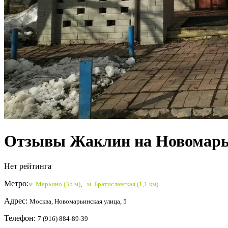
Отзывы Жаклин на Новомарь
Нет рейтинга
Метро:
м.
Марьино
(35 м)
,
м.
Братиславская
(1,1 км)
Адрес:
Москва, Новомарьинская улица, 5
Телефон:
7 (916) 884-89-39