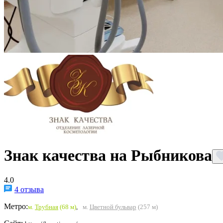
Знак качества на Рыбникова
4.0
4 отзыва
Метро:
м.
Трубная
(68 м)
,
м.
Цветной бульвар
(257 м)