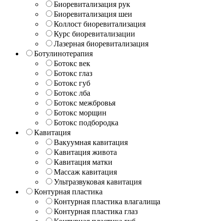
Биоревитализация рук
Биоревитализация шеи
Коллост биоревитализация
Курс биоревитализации
Лазерная биоревитализация
Ботулинотерапия
Ботокс век
Ботокс глаз
Ботокс губ
Ботокс лба
Ботокс межбровья
Ботокс морщин
Ботокс подбородка
Кавитация
Вакуумная кавитация
Кавитация живота
Кавитация матки
Массаж кавитация
Ультразвуковая кавитация
Контурная пластика
Контурная пластика влагалища
Контурная пластика глаз