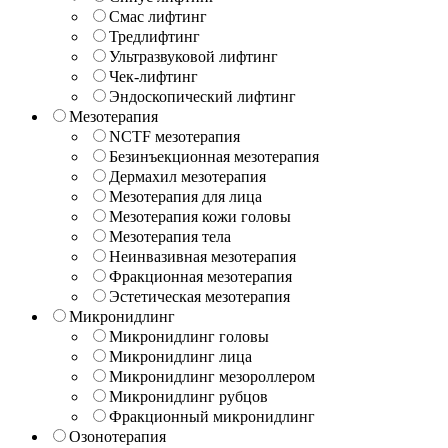
Смас лифтинг
Тредлифтинг
Ультразвуковой лифтинг
Чек-лифтинг
Эндоскопический лифтинг
Мезотерапия
NCTF мезотерапия
Безинъекционная мезотерапия
Дермахил мезотерапия
Мезотерапия для лица
Мезотерапия кожи головы
Мезотерапия тела
Неинвазивная мезотерапия
Фракционная мезотерапия
Эстетическая мезотерапия
Микронидлинг
Микронидлинг головы
Микронидлинг лица
Микронидлинг мезороллером
Микронидлинг рубцов
Фракционный микронидлинг
Озонотерапия