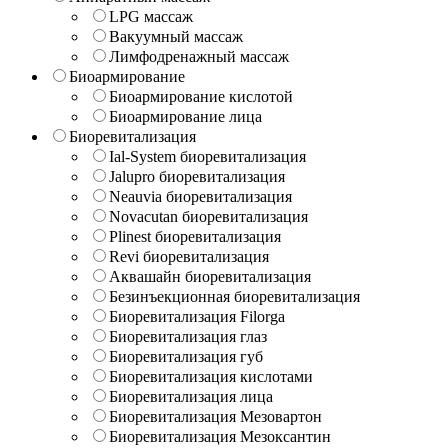
LPG массаж
Вакуумный массаж
Лимфодренажный массаж
Биоармирование
Биоармирование кислотой
Биоармирование лица
Биоревитализация
Ial-System биоревитализация
Jalupro биоревитализация
Neauvia биоревитализация
Novacutan биоревитализация
Plinest биоревитализация
Revi биоревитализация
Аквашайн биоревитализация
Безинъекционная биоревитализация
Биоревитализация Filorga
Биоревитализация глаз
Биоревитализация губ
Биоревитализация кислотами
Биоревитализация лица
Биоревитализация Мезовартон
Биоревитализация Мезоксантин