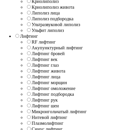
Криолиполиз
Криолиполиз живота
Липолиз лица
Липолиз подбородка
Ультразвуковой липолиз
Ульфит липолиз
Лифтинг
RF лифтинг
Акупунктурный лифтинг
Лифтинг бровей
Лифтинг век
Лифтинг глаз
Лифтинг живота
Лифтинг лица
Лифтинг морщин
Лифтинг омоложение
Лифтинг подбородка
Лифтинг рук
Лифтинг шеи
Микроигольчатый лифтинг
Нитевой лифтинг
Плазмолифтинг
Синус лифтинг