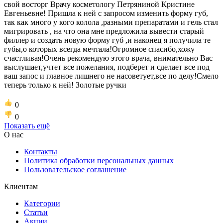
свой восторг Врачу косметологу Петряниной Кристине
Евгеньевне! Пришла к ней с запросом изменить форму губ,
так как много у кого колола ,разными препаратами и гель стал
мигрировать , на что она мне предложила вывести старый
филлер и создать новую форму губ ,и наконец я получила те
губы,о которых всегда мечтала!Огромное спасибо,хожу
счастливая!Очень рекомендую этого врача, внимательно Вас
выслушает,учтет все пожелания, подберет и сделает все под
ваш запос и главное лишнего не насоветует,все по делу!Смело
теперь только к ней! Золотые ручки
0
0
Показать ещё
О нас
Контакты
Политика обработки персональных данных
Пользовательское соглашение
Клиентам
Категории
Статьи
Акции