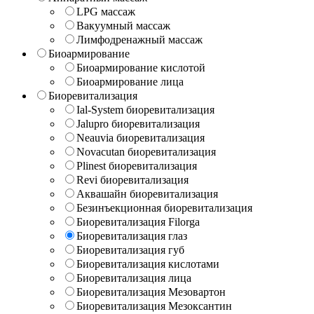
LPG массаж
Вакуумный массаж
Лимфодренажный массаж
Биоармирование
Биоармирование кислотой
Биоармирование лица
Биоревитализация
Ial-System биоревитализация
Jalupro биоревитализация
Neauvia биоревитализация
Novacutan биоревитализация
Plinest биоревитализация
Revi биоревитализация
Аквашайн биоревитализация
Безинъекционная биоревитализация
Биоревитализация Filorga
Биоревитализация глаз
Биоревитализация губ
Биоревитализация кислотами
Биоревитализация лица
Биоревитализация Мезовартон
Биоревитализация Мезоксантин