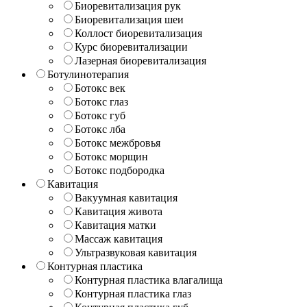
Биоревитализация рук
Биоревитализация шеи
Коллост биоревитализация
Курс биоревитализации
Лазерная биоревитализация
Ботулинотерапия
Ботокс век
Ботокс глаз
Ботокс губ
Ботокс лба
Ботокс межбровья
Ботокс морщин
Ботокс подбородка
Кавитация
Вакуумная кавитация
Кавитация живота
Кавитация матки
Массаж кавитация
Ультразвуковая кавитация
Контурная пластика
Контурная пластика влагалища
Контурная пластика глаз