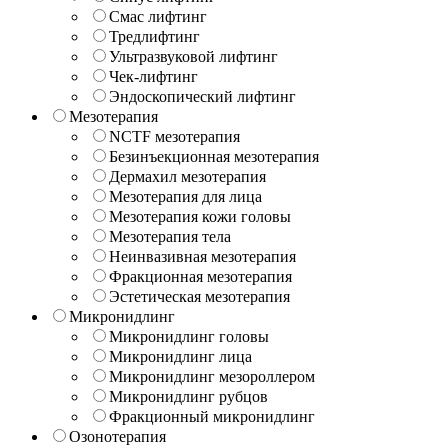
Смас лифтинг
Тредлифтинг
Ультразвуковой лифтинг
Чек-лифтинг
Эндоскопический лифтинг
Мезотерапия
NCTF мезотерапия
Безинъекционная мезотерапия
Дермахил мезотерапия
Мезотерапия для лица
Мезотерапия кожи головы
Мезотерапия тела
Неинвазивная мезотерапия
Фракционная мезотерапия
Эстетическая мезотерапия
Микронидлинг
Микронидлинг головы
Микронидлинг лица
Микронидлинг мезороллером
Микронидлинг рубцов
Фракционный микронидлинг
Озонотерапия