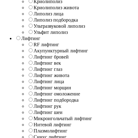
Криолиполиз
Криолиполиз живота
Липолиз лица
Липолиз подбородка
Ультразвуковой липолиз
Ульфит липолиз
Лифтинг
RF лифтинг
Акупунктурный лифтинг
Лифтинг бровей
Лифтинг век
Лифтинг глаз
Лифтинг живота
Лифтинг лица
Лифтинг морщин
Лифтинг омоложение
Лифтинг подбородка
Лифтинг рук
Лифтинг шеи
Микроигольчатый лифтинг
Нитевой лифтинг
Плазмолифтинг
Синус лифтинг