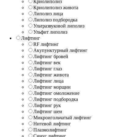
Криолиполиз
Криолиполиз живота
Липолиз лица
Липолиз подбородка
Ультразвуковой липолиз
Ульфит липолиз
Лифтинг
RF лифтинг
Акупунктурный лифтинг
Лифтинг бровей
Лифтинг век
Лифтинг глаз
Лифтинг живота
Лифтинг лица
Лифтинг морщин
Лифтинг омоложение
Лифтинг подбородка
Лифтинг рук
Лифтинг шеи
Микроигольчатый лифтинг
Нитевой лифтинг
Плазмолифтинг
Синус лифтинг