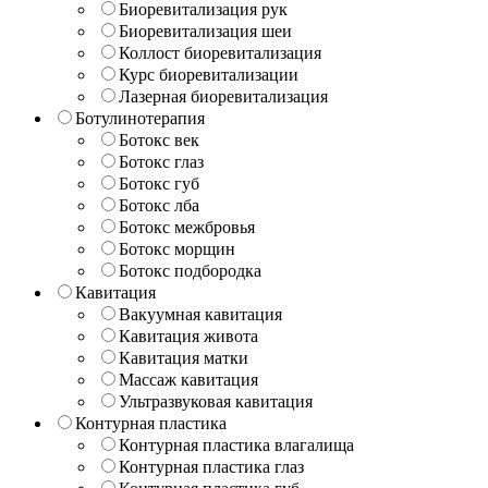
Биоревитализация рук
Биоревитализация шеи
Коллост биоревитализация
Курс биоревитализации
Лазерная биоревитализация
Ботулинотерапия
Ботокс век
Ботокс глаз
Ботокс губ
Ботокс лба
Ботокс межбровья
Ботокс морщин
Ботокс подбородка
Кавитация
Вакуумная кавитация
Кавитация живота
Кавитация матки
Массаж кавитация
Ультразвуковая кавитация
Контурная пластика
Контурная пластика влагалища
Контурная пластика глаз