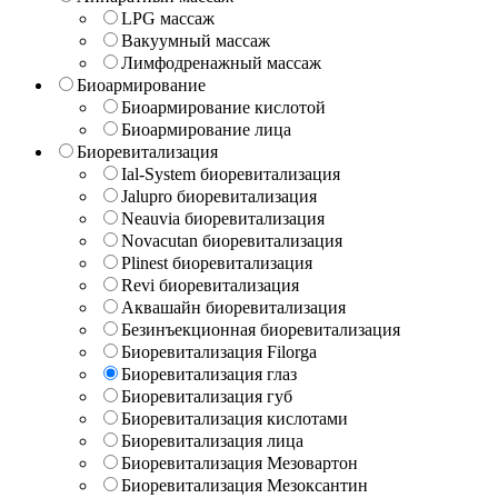
LPG массаж
Вакуумный массаж
Лимфодренажный массаж
Биоармирование
Биоармирование кислотой
Биоармирование лица
Биоревитализация
Ial-System биоревитализация
Jalupro биоревитализация
Neauvia биоревитализация
Novacutan биоревитализация
Plinest биоревитализация
Revi биоревитализация
Аквашайн биоревитализация
Безинъекционная биоревитализация
Биоревитализация Filorga
Биоревитализация глаз
Биоревитализация губ
Биоревитализация кислотами
Биоревитализация лица
Биоревитализация Мезовартон
Биоревитализация Мезоксантин