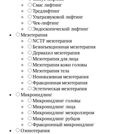
Смас лифтинг
Тредлифтинг
Ультразвуковой лифтинг
Чек-лифтинг
Эндоскопический лифтинг
Мезотерапия
NCTF мезотерапия
Безинъекционная мезотерапия
Дермахил мезотерапия
Мезотерапия для лица
Мезотерапия кожи головы
Мезотерапия тела
Неинвазивная мезотерапия
Фракционная мезотерапия
Эстетическая мезотерапия
Микронидлинг
Микронидлинг головы
Микронидлинг лица
Микронидлинг мезороллером
Микронидлинг рубцов
Фракционный микронидлинг
Озонотерапия