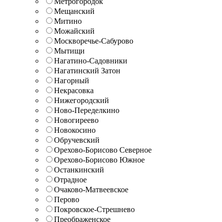
Метрогородок
Мещанский
Митино
Можайский
Москворечье-Сабурово
Мытищи
Нагатино-Садовники
Нагатинский Затон
Нагорный
Некрасовка
Нижегородский
Ново-Переделкино
Новогиреево
Новокосино
Обручевский
Орехово-Борисово Северное
Орехово-Борисово Южное
Останкинский
Отрадное
Очаково-Матвеевское
Перово
Покровское-Стрешнево
Преображенское