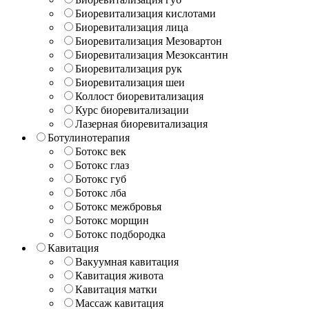
Биоревитализация кислотами
Биоревитализация лица
Биоревитализация Мезовартон
Биоревитализация Мезоксантин
Биоревитализация рук
Биоревитализация шеи
Коллост биоревитализация
Курс биоревитализации
Лазерная биоревитализация
Ботулинотерапия
Ботокс век
Ботокс глаз
Ботокс губ
Ботокс лба
Ботокс межбровья
Ботокс морщин
Ботокс подбородка
Кавитация
Вакуумная кавитация
Кавитация живота
Кавитация матки
Массаж кавитация