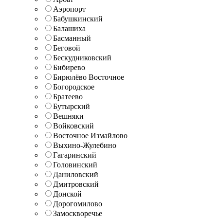
Аэропорт
Бабушкинский
Балашиха
Басманный
Беговой
Бескудниковский
Бибирево
Бирюлёво Восточное
Богородское
Братеево
Бутырский
Вешняки
Войковский
Восточное Измайлово
Выхино-Жулебино
Гагаринский
Головинский
Даниловский
Дмитровский
Донской
Дорогомилово
Замоскворечье