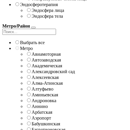
Эндосферотерапия
Эндосфера лица
Эндосфера тела
Метро/Район
Выбрать все
Метро
Авиамоторная
Автозаводская
Академическая
Александровский сад
Алексеевская
Алма-Атинская
Алтуфьево
Аминьевская
Андроновка
Аннино
Арбатская
Аэропорт
Бабушкинская
Багратионовская