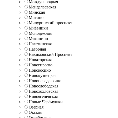
Международная
Менделеевская
Минская
Митино
Мичуринский проспект
Мнёвники
Молодежная
Мякинино
Нагатинская
Нагорная
Нахимовский Проспект
Новаторская
Новогиреево
Новокосино
Новокузнецкая
Новопеределкино
Новослободская
Новохохловская
Новоясеневская
Новые Черёмушки
Озёрная
Окская
Октябрьская