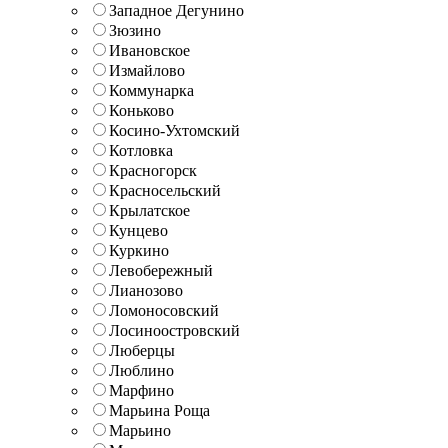
Западное Дегунино
Зюзино
Ивановское
Измайлово
Коммунарка
Коньково
Косино-Ухтомский
Котловка
Красногорск
Красносельский
Крылатское
Кунцево
Куркино
Левобережный
Лианозово
Ломоносовский
Лосиноостровский
Люберцы
Люблино
Марфино
Марьина Роща
Марьино