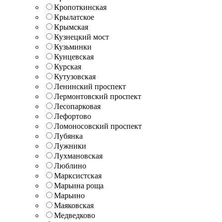
Кропоткинская
Крылатское
Крымская
Кузнецкий мост
Кузьминки
Кунцевская
Курская
Кутузовская
Ленинский проспект
Лермонтовский проспект
Лесопарковая
Лефортово
Ломоносовский проспект
Лубянка
Лужники
Лухмановская
Люблино
Марксистская
Марьина роща
Марьино
Маяковская
Медведково