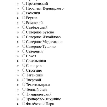
Пресненский
Проспект Вернадского
Раменки
Реутов
Рязанский
Савёловский
Северное Бутово
Северное Измайлово
Северное Медведково
Северное Тушино
Северный
Сокол
Сокольники
Солнцево
Строгино
Таганский
Тверской
Текстильщики
Теплый стан
Тимирязевский
Тропарёво-Никулино
Филёвский Парк