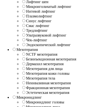
Лифтинг шеи
Микроигольчатый лифтинг
Нитевой лифтинг
Плазмолифтинг
Синус лифтинг
Смас лифтинг
Тредлифтинг
Ультразвуковой лифтинг
Чек-лифтинг
Эндоскопический лифтинг
Мезотерапия
NCTF мезотерапия
Безинъекционная мезотерапия
Дермахил мезотерапия
Мезотерапия для лица
Мезотерапия кожи головы
Мезотерапия тела
Неинвазивная мезотерапия
Фракционная мезотерапия
Эстетическая мезотерапия
Микронидлинг
Микронидлинг головы
Микронидлинг лица