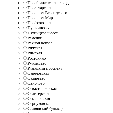
Преображенская площадь
Пролетарская
Проспект Вернадского
Проспект Мира
Профсоюзная
Пушкинская
Пятницкое шоссе
Раменки
Речной вокзал
Рижская
Римская
Ростокино
Румянцево
Рязанский проспект
Савеловская
Саларьево
Свиблово
Севастопольская
Селигерская
Семеновская
Серпуховская
Славянский бульвар