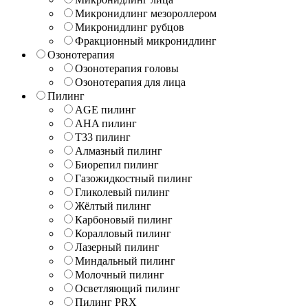
Микронидлинг мезороллером
Микронидлинг рубцов
Фракционный микронидлинг
Озонотерапия
Озонотерапия головы
Озонотерапия для лица
Пилинг
AGE пилинг
AHA пилинг
T33 пилинг
Алмазный пилинг
Биорепил пилинг
Газожидкостный пилинг
Гликолевый пилинг
Жёлтый пилинг
Карбоновый пилинг
Коралловый пилинг
Лазерный пилинг
Миндальный пилинг
Молочный пилинг
Осветляющий пилинг
Пилинг PRX