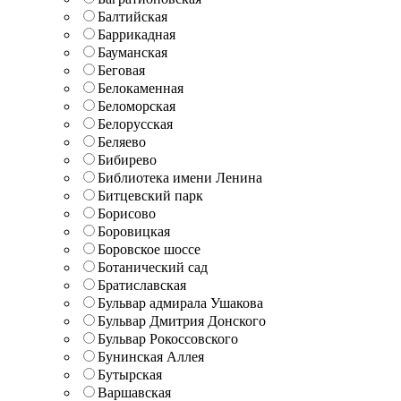
Балтийская
Баррикадная
Бауманская
Беговая
Белокаменная
Беломорская
Белорусская
Беляево
Бибирево
Библиотека имени Ленина
Битцевский парк
Борисово
Боровицкая
Боровское шоссе
Ботанический сад
Братиславская
Бульвар адмирала Ушакова
Бульвар Дмитрия Донского
Бульвар Рокоссовского
Бунинская Аллея
Бутырская
Варшавская