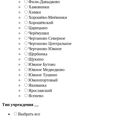
Фили-Давыдково
Хамовники
Химки
Хорошёво-Мнёвники
Хорошёвский
Царицыно
Черёмушки
Чертаново Северное
Чертаново Центральное
Чертаново Южное
Щербинка
Щукино
Южное Бутово
Южное Медведково
Южное Тушино
Южнопортовый
Якиманка
Ярославский
Ясенево
Тип учреждения
Выбрать все