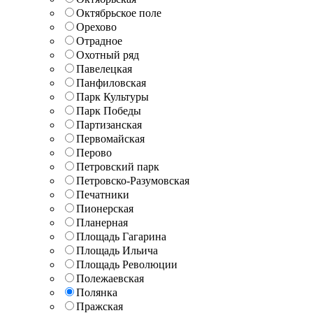
Октябрьское поле
Орехово
Отрадное
Охотный ряд
Павелецкая
Панфиловская
Парк Культуры
Парк Победы
Партизанская
Первомайская
Перово
Петровский парк
Петровско-Разумовская
Печатники
Пионерская
Планерная
Площадь Гагарина
Площадь Ильича
Площадь Революции
Полежаевская
Полянка
Пражская