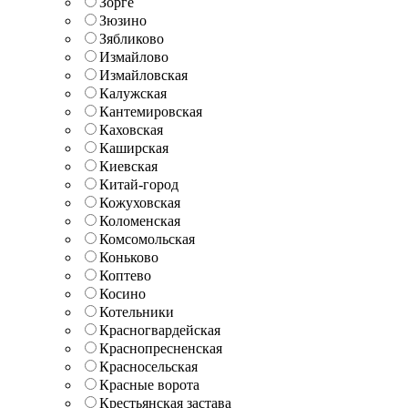
Зорге
Зюзино
Зябликово
Измайлово
Измайловская
Калужская
Кантемировская
Каховская
Каширская
Киевская
Китай-город
Кожуховская
Коломенская
Комсомольская
Коньково
Коптево
Косино
Котельники
Красногвардейская
Краснопресненская
Красносельская
Красные ворота
Крестьянская застава