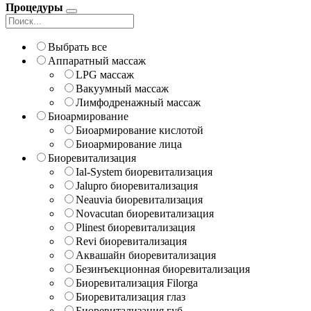
Процедуры
Выбрать все
Аппаратный массаж
LPG массаж
Вакуумный массаж
Лимфодренажный массаж
Биоармирование
Биоармирование кислотой
Биоармирование лица
Биоревитализация
Ial-System биоревитализация
Jalupro биоревитализация
Neauvia биоревитализация
Novacutan биоревитализация
Plinest биоревитализация
Revi биоревитализация
Аквашайн биоревитализация
Безинъекционная биоревитализация
Биоревитализация Filorga
Биоревитализация глаз
Биоревитализация губ