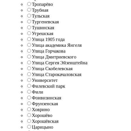
Тропарёво
Трубная
Тульская
Тургеневская
Тушинская
Угрешская
Улица 1905 года
Улица академика Янгеля
Улица Горчакова
Улица Дмитриевского
Улица Сергея Эйзенштейна
Улица Скобелевская
Улица Старокачаловская
Университет
Филевский парк
Фили
Фонвизинская
Фрунзенская
Ховрино
Хорошёво
Хорошёвская
Царицыно