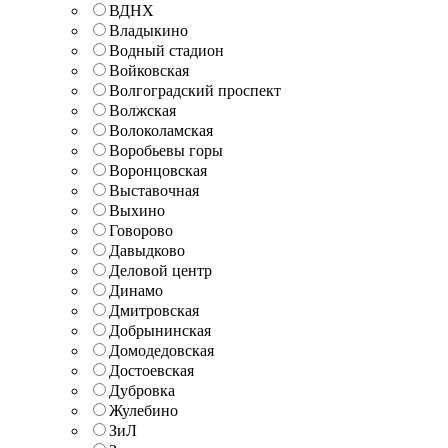
ВДНХ
Владыкино
Водный стадион
Войковская
Волгоградский проспект
Волжская
Волоколамская
Воробьевы горы
Воронцовская
Выставочная
Выхино
Говорово
Давыдково
Деловой центр
Динамо
Дмитровская
Добрынинская
Домодедовская
Достоевская
Дубровка
Жулебино
ЗиЛ