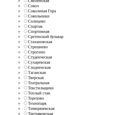
Смоленская
Сокол
Соколиная Гора
Сокольники
Солнцево
Спартак
Спортивная
Сретенский бульвар
Стахановская
Стрешнево
Строгино
Студенческая
Сухаревская
Сходненская
Таганская
Тверская
Театральная
Текстильщики
Теплый стан
Терехово
Технопарк
Тимирязевская
Третьяковская