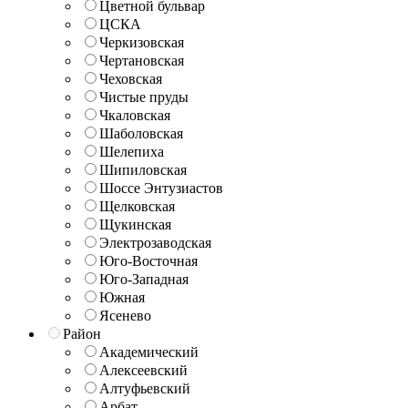
Цветной бульвар
ЦСКА
Черкизовская
Чертановская
Чеховская
Чистые пруды
Чкаловская
Шаболовская
Шелепиха
Шипиловская
Шоссе Энтузиастов
Щелковская
Щукинская
Электрозаводская
Юго-Восточная
Юго-Западная
Южная
Ясенево
Район
Академический
Алексеевский
Алтуфьевский
Арбат