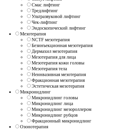
Смас лифтинг
Тредлифтинг
Ультразвуковой лифтинг
Чек-лифтинг
Эндоскопический лифтинг
Мезотерапия
NCTF мезотерапия
Безинъекционная мезотерапия
Дермахил мезотерапия
Мезотерапия для лица
Мезотерапия кожи головы
Мезотерапия тела
Неинвазивная мезотерапия
Фракционная мезотерапия
Эстетическая мезотерапия
Микронидлинг
Микронидлинг головы
Микронидлинг лица
Микронидлинг мезороллером
Микронидлинг рубцов
Фракционный микронидлинг
Озонотерапия