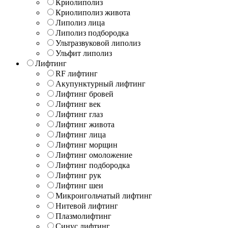
Криолиполиз
Криолиполиз живота
Липолиз лица
Липолиз подбородка
Ультразвуковой липолиз
Ульфит липолиз
Лифтинг
RF лифтинг
Акупунктурный лифтинг
Лифтинг бровей
Лифтинг век
Лифтинг глаз
Лифтинг живота
Лифтинг лица
Лифтинг морщин
Лифтинг омоложение
Лифтинг подбородка
Лифтинг рук
Лифтинг шеи
Микроигольчатый лифтинг
Нитевой лифтинг
Плазмолифтинг
Синус лифтинг