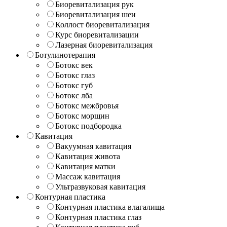
Биоревитализация рук
Биоревитализация шеи
Коллост биоревитализация
Курс биоревитализации
Лазерная биоревитализация
Ботулинотерапия
Ботокс век
Ботокс глаз
Ботокс губ
Ботокс лба
Ботокс межбровья
Ботокс морщин
Ботокс подбородка
Кавитация
Вакуумная кавитация
Кавитация живота
Кавитация матки
Массаж кавитация
Ультразвуковая кавитация
Контурная пластика
Контурная пластика влагалища
Контурная пластика глаз