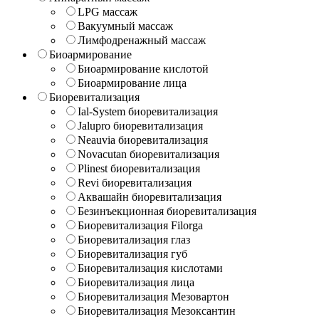
LPG массаж
Вакуумный массаж
Лимфодренажный массаж
Биоармирование
Биоармирование кислотой
Биоармирование лица
Биоревитализация
Ial-System биоревитализация
Jalupro биоревитализация
Neauvia биоревитализация
Novacutan биоревитализация
Plinest биоревитализация
Revi биоревитализация
Аквашайн биоревитализация
Безинъекционная биоревитализация
Биоревитализация Filorga
Биоревитализация глаз
Биоревитализация губ
Биоревитализация кислотами
Биоревитализация лица
Биоревитализация Мезовартон
Биоревитализация Мезоксантин