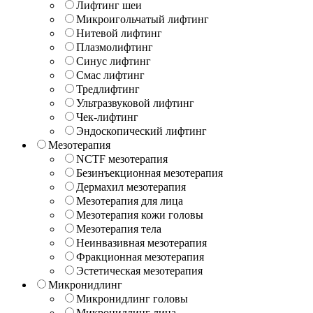
Лифтинг шеи
Микроигольчатый лифтинг
Нитевой лифтинг
Плазмолифтинг
Синус лифтинг
Смас лифтинг
Тредлифтинг
Ультразвуковой лифтинг
Чек-лифтинг
Эндоскопический лифтинг
Мезотерапия
NCTF мезотерапия
Безинъекционная мезотерапия
Дермахил мезотерапия
Мезотерапия для лица
Мезотерапия кожи головы
Мезотерапия тела
Неинвазивная мезотерапия
Фракционная мезотерапия
Эстетическая мезотерапия
Микронидлинг
Микронидлинг головы
Микронидлинг лица