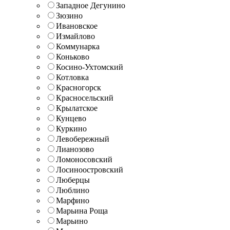
Западное Дегунино
Зюзино
Ивановское
Измайлово
Коммунарка
Коньково
Косино-Ухтомский
Котловка
Красногорск
Красносельский
Крылатское
Кунцево
Куркино
Левобережный
Лианозово
Ломоносовский
Лосиноостровский
Люберцы
Люблино
Марфино
Марьина Роща
Марьино