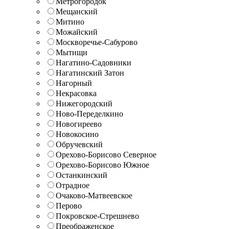
Метрогородок
Мещанский
Митино
Можайский
Москворечье-Сабурово
Мытищи
Нагатино-Садовники
Нагатинский Затон
Нагорный
Некрасовка
Нижегородский
Ново-Переделкино
Новогиреево
Новокосино
Обручевский
Орехово-Борисово Северное
Орехово-Борисово Южное
Останкинский
Отрадное
Очаково-Матвеевское
Перово
Покровское-Стрешнево
Преображенское