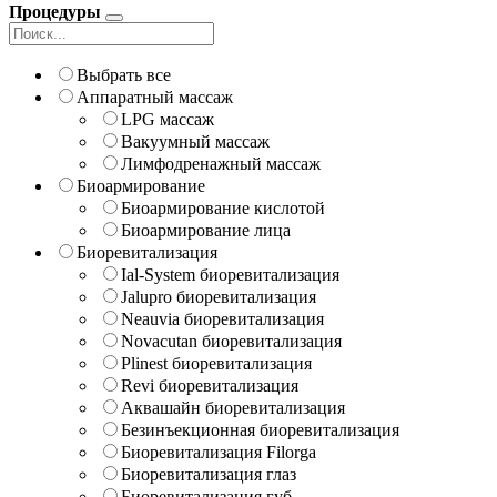
Процедуры
Выбрать все
Аппаратный массаж
LPG массаж
Вакуумный массаж
Лимфодренажный массаж
Биоармирование
Биоармирование кислотой
Биоармирование лица
Биоревитализация
Ial-System биоревитализация
Jalupro биоревитализация
Neauvia биоревитализация
Novacutan биоревитализация
Plinest биоревитализация
Revi биоревитализация
Аквашайн биоревитализация
Безинъекционная биоревитализация
Биоревитализация Filorga
Биоревитализация глаз
Биоревитализация губ