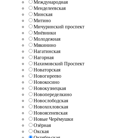
Международная
Менделеевская
Минская
Митино
Мичуринский проспект
Мнёвники
Молодежная
Мякинино
Нагатинская
Нагорная
Нахимовский Проспект
Новаторская
Новогиреево
Новокосино
Новокузнецкая
Новопеределкино
Новослободская
Новохохловская
Новоясеневская
Новые Черёмушки
Озёрная
Окская
Октябрьская