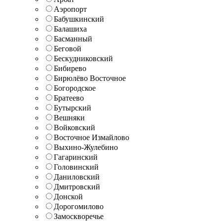
Аэропорт
Бабушкинский
Балашиха
Басманный
Беговой
Бескудниковский
Бибирево
Бирюлёво Восточное
Богородское
Братеево
Бутырский
Вешняки
Войковский
Восточное Измайлово
Выхино-Жулебино
Гагаринский
Головинский
Даниловский
Дмитровский
Донской
Дорогомилово
Замоскворечье