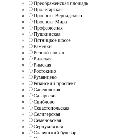
Преображенская площадь
Пролетарская
Проспект Вернадского
Проспект Мира
Профсоюзная
Пушкинская
Пятницкое шоссе
Раменки
Речной вокзал
Рижская
Римская
Ростокино
Румянцево
Рязанский проспект
Савеловская
Саларьево
Свиблово
Севастопольская
Селигерская
Семеновская
Серпуховская
Славянский бульвар