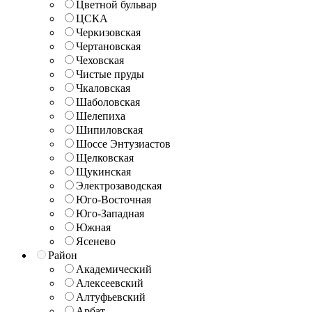
Цветной бульвар
ЦСКА
Черкизовская
Чертановская
Чеховская
Чистые пруды
Чкаловская
Шаболовская
Шелепиха
Шипиловская
Шоссе Энтузиастов
Щелковская
Щукинская
Электрозаводская
Юго-Восточная
Юго-Западная
Южная
Ясенево
Район
Академический
Алексеевский
Алтуфьевский
Арбат