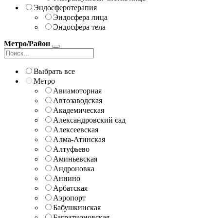
Эндосферотерапия
Эндосфера лица
Эндосфера тела
Метро/Район
Выбрать все
Метро
Авиамоторная
Автозаводская
Академическая
Александровский сад
Алексеевская
Алма-Атинская
Алтуфьево
Аминьевская
Андроновка
Аннино
Арбатская
Аэропорт
Бабушкинская
Багратионовская