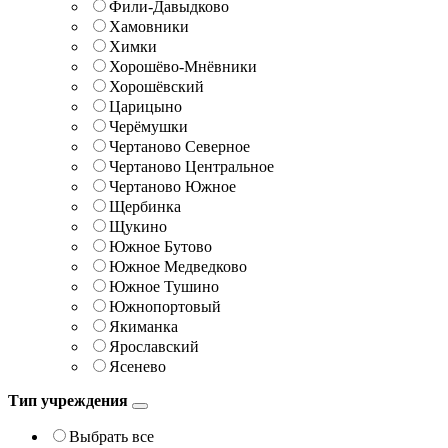
Фили-Давыдково
Хамовники
Химки
Хорошёво-Мнёвники
Хорошёвский
Царицыно
Черёмушки
Чертаново Северное
Чертаново Центральное
Чертаново Южное
Щербинка
Щукино
Южное Бутово
Южное Медведково
Южное Тушино
Южнопортовый
Якиманка
Ярославский
Ясенево
Тип учреждения
Выбрать все