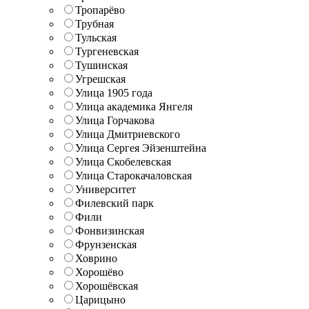
Тропарёво
Трубная
Тульская
Тургеневская
Тушинская
Угрешская
Улица 1905 года
Улица академика Янгеля
Улица Горчакова
Улица Дмитриевского
Улица Сергея Эйзенштейна
Улица Скобелевская
Улица Старокачаловская
Университет
Филевский парк
Фили
Фонвизинская
Фрунзенская
Ховрино
Хорошёво
Хорошёвская
Царицыно