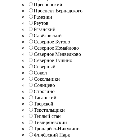
Пресненский
Проспект Вернадского
Раменки
Реутов
Рязанский
Савёловский
Северное Бутово
Северное Измайлово
Северное Медведково
Северное Тушино
Северный
Сокол
Сокольники
Солнцево
Строгино
Таганский
Тверской
Текстильщики
Теплый стан
Тимирязевский
Тропарёво-Никулино
Филёвский Парк