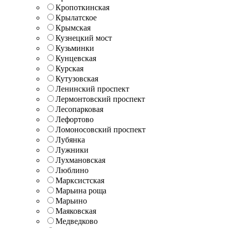
Кропоткинская
Крылатское
Крымская
Кузнецкий мост
Кузьминки
Кунцевская
Курская
Кутузовская
Ленинский проспект
Лермонтовский проспект
Лесопарковая
Лефортово
Ломоносовский проспект
Лубянка
Лужники
Лухмановская
Люблино
Марксистская
Марьина роща
Марьино
Маяковская
Медведково