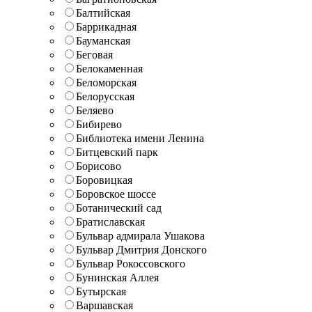
Балтийская
Баррикадная
Бауманская
Беговая
Белокаменная
Беломорская
Белорусская
Беляево
Бибирево
Библиотека имени Ленина
Битцевский парк
Борисово
Боровицкая
Боровское шоссе
Ботанический сад
Братиславская
Бульвар адмирала Ушакова
Бульвар Дмитрия Донского
Бульвар Рокоссовского
Бунинская Аллея
Бутырская
Варшавская