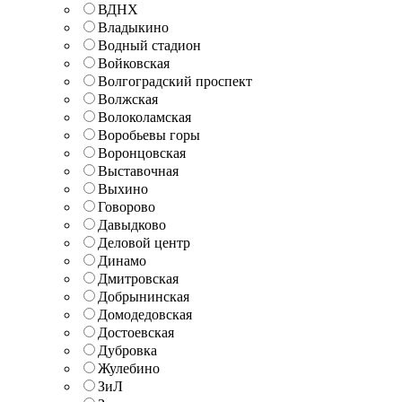
ВДНХ
Владыкино
Водный стадион
Войковская
Волгоградский проспект
Волжская
Волоколамская
Воробьевы горы
Воронцовская
Выставочная
Выхино
Говорово
Давыдково
Деловой центр
Динамо
Дмитровская
Добрынинская
Домодедовская
Достоевская
Дубровка
Жулебино
ЗиЛ