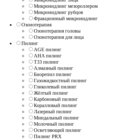
Микронидлинг мезороллером
Микронидлинг рубцов
Фракционный микронидлинг
Озонотерапия
Озонотерапия головы
Озонотерапия для лица
Пилинг
AGE пилинг
AHA пилинг
T33 пилинг
Алмазный пилинг
Биорепил пилинг
Газожидкостный пилинг
Гликолевый пилинг
Жёлтый пилинг
Карбоновый пилинг
Коралловый пилинг
Лазерный пилинг
Миндальный пилинг
Молочный пилинг
Осветляющий пилинг
Пилинг PRX