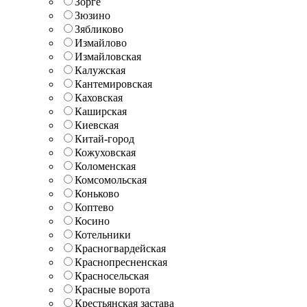
Зорге
Зюзино
Зябликово
Измайлово
Измайловская
Калужская
Кантемировская
Каховская
Каширская
Киевская
Китай-город
Кожуховская
Коломенская
Комсомольская
Коньково
Коптево
Косино
Котельники
Красногвардейская
Краснопресненская
Красносельская
Красные ворота
Крестьянская застава