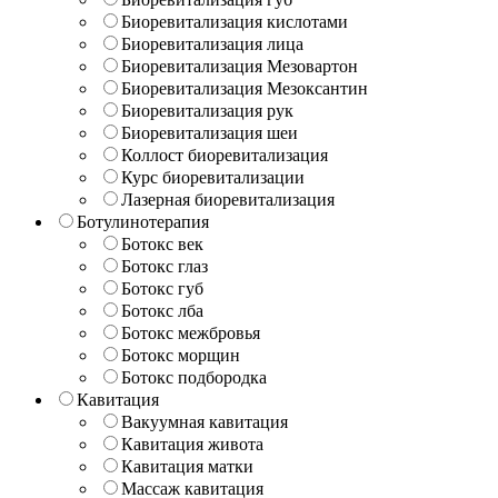
Биоревитализация кислотами
Биоревитализация лица
Биоревитализация Мезовартон
Биоревитализация Мезоксантин
Биоревитализация рук
Биоревитализация шеи
Коллост биоревитализация
Курс биоревитализации
Лазерная биоревитализация
Ботулинотерапия
Ботокс век
Ботокс глаз
Ботокс губ
Ботокс лба
Ботокс межбровья
Ботокс морщин
Ботокс подбородка
Кавитация
Вакуумная кавитация
Кавитация живота
Кавитация матки
Массаж кавитация