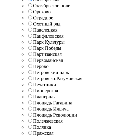
Октябрьское поле
Орехово
Отрадное
Охотный ряд
Павелецкая
Панфиловская
Парк Культуры
Парк Победы
Партизанская
Первомайская
Перово
Петровский парк
Петровско-Разумовская
Печатники
Пионерская
Планерная
Площадь Гагарина
Площадь Ильича
Площадь Революции
Полежаевская
Полянка
Пражская