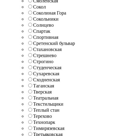
Смоленская
Сокол
Соколиная Гора
Сокольники
Солнцево
Спартак
Спортивная
Сретенский бульвар
Стахановская
Стрешнево
Строгино
Студенческая
Сухаревская
Сходненская
Таганская
Тверская
Театральная
Текстильщики
Теплый стан
Терехово
Технопарк
Тимирязевская
Третьяковская