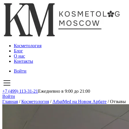
Косметология
Блог
О нас
Контакты
Войти
+7 (499) 113-31-21
Ежедневно в 9:00 до 21:00
Войти
Главная
/
Косметология
/
ArbatMed на Новом Арбате
/
Отзывы