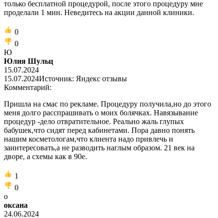
только бесплатной процедурой, после этого процедуру мне
проделали 1 мин. Неведитесь на акции данной клиники.
0
0
Ю
Юлия Шульц
15.07.2024
15.07.2024
Источник: Яндекс отзывы
Комментарий:
Пришла на смас по рекламе. Процедуру получила,но до этого
меня долго расспрашивать о моих болячках. Навязывание
процедур -дело отвратительное. Реально жаль глупых
бабушек,что сидят перед кабинетами. Пора давно понять
нашим косметологам,что клиента надо привлечь и
заинтересовать,а не разводить наглым образом. 21 век на
дворе, а схемы как в 90е.
1
0
о
оксана
24.06.2024