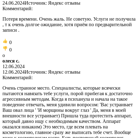
24.06.2024
Источник: Яндекс отзывы
Комментарий:
Потеря времени. Очень жаль. Не советую. Услуги не получила
, т к очень долгое ожидание, хотя приём по предварительной
записи .
0
0
о
олеся с.
12.06.2024
12.06.2024
Источник: Яндекс отзывы
Комментарий:
Очень странное место. Специалисты, которые всячески
пытаются навязать тебе услуги, порой прибегая к достаточно
агрессивным методам. Когда я психанула и начала на такое
поведение отвечать, меня удивили вопросом: 'Вас устраивает
Ваш овал лица ' 'И морщины вокруг глаз ' Да, меня в моей
внешности все устраивает) Пришла туда протестить аппарат,
который давно ищу с необходимым качеством. Аппарат
оказался никаким) Это место, где всем плевать на
косметологию, главное сразу же выписать тебе счет. Вообще
хожу к косметологам часто. Есть постоянный косметолог,