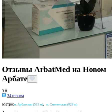
Отзывы ArbatMed на Новом
Арбате
3.8
34 отзыва
Метро:
м.
Арбатская
(533 м)
,
м.
Смоленская
(828 м)