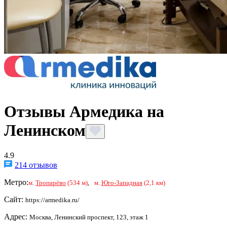
Отзывы Армедика на
Ленинском
4.9
214 отзывов
Метро:
м.
Тропарёво
(534 м)
,
м.
Юго-Западная
(2,1 км)
Сайт:
https://armedika.ru/
Адрес:
Москва, Ленинский проспект, 123, этаж 1