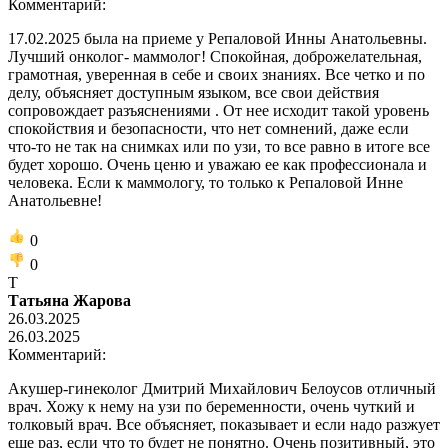
Комментарий:
17.02.2025 была на приеме у Репаловой Инны Анатольевны.
Лучший онколог- маммолог! Спокойная, доброжелательная,
грамотная, уверенная в себе и своих знаниях. Все четко и по
делу, объясняет доступным языком, все свои действия
сопровождает разъяснениями . От нее исходит такой уровень
спокойствия и безопасности, что нет сомнений, даже если
что-то не так на снимках или по узи, то все равно в итоге все
будет хорошо. Очень ценю и уважаю ее как профессионала и
человека. Если к маммологу, то только к Репаловой Инне
Анатольевне!
0
0
Т
Татьяна Жарова
26.03.2025
26.03.2025
Комментарий:
Акушер-гинеколог Дмитрий Михайлович Белоусов отличный
врач. Хожу к нему на узи по беременности, очень чуткий и
толковый врач. Все объясняет, показывает и если надо разжует
еще раз, если что то будет не понятно. Очень позитивный, это