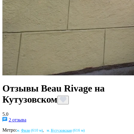
Отзывы Beau Rivage на
Кутузовском
5.0
2 отзыва
Метро:
м.
Фили
(610 м)
,
м.
Кутузовская
(616 м)