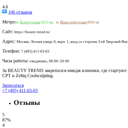
4.6
106 отзывов
Метро:
м.
Белорусская
(422 м)
,
м.
Новослободская
(856 м)
Сайт:
https://beauty-trend.ru/
Адрес:
Москва, Лесная улица, 6, корп. 1, вход со стороны 3-ей Тверской-Ямс
Телефон:
7 (495) 411-03-03
Часы работы:
ежедневно, 08:00–20:00
За BEAUTY TREND закрепился имидж клиники, где стартуют се
CPT и Zeltiq Coolsculpting.
Записаться
+7 (495) 411-03-03
Отзывы
5
87%
4