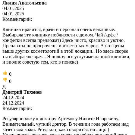
Лилия Анатольевна
04.01.2025
04.01.2025
Комментарий:
Клиника нравится, врачи и персонал очень вежливые.
Выбирала эту клинику поблизости с домом. Чай /крфе /
конфетки всегда предложат) Здесь чисто, красиво и уютно.
Препараты не просрочены и известных марок. А вот цены
выше других косметологий в этой локации.. Но здесь скорее
ты выбираешь врача. Я пользуюсь услугами данной клиники,
и вполне советую тем, кто в поиске)
0
0
Д
Дмитрий Тихонов
24.12.2024
24.12.2024
Комментарий:
Регулярно хожу к доктору Артемову Никите Игоревичу.
Внимательный, чуткий доктор. В течении года работаем над
качеством кожи. Результат, как говорится, на лицо )
Уменьшилась розацея, кожа сияет, подобрал домашний уход.