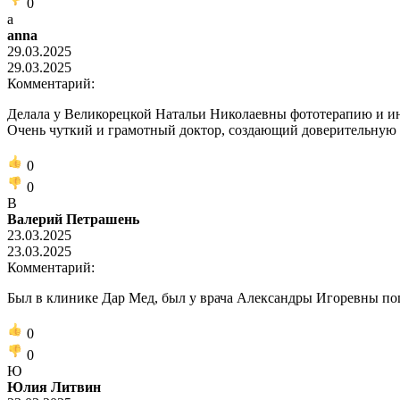
0
a
anna
29.03.2025
29.03.2025
Комментарий:
Делала у Великорецкой Натальи Николаевны фототерапию и инъ
Очень чуткий и грамотный доктор, создающий доверительную 
0
0
В
Валерий Петрашень
23.03.2025
23.03.2025
Комментарий:
Был в клинике Дар Мед, был у врача Александры Игоревны поц
0
0
Ю
Юлия Литвин