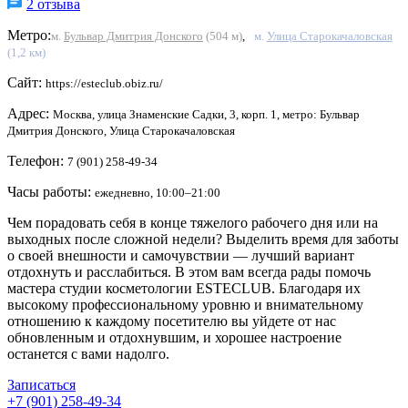
2 отзыва
Метро:
м.
Бульвар Дмитрия Донского
(504 м)
,
м.
Улица Старокачаловская
(1,2 км)
Сайт:
https://esteclub.obiz.ru/
Адрес:
Москва, улица Знаменские Садки, 3, корп. 1, метро: Бульвар
Дмитрия Донского, Улица Старокачаловская
Телефон:
7 (901) 258-49-34
Часы работы:
ежедневно, 10:00–21:00
Чем порадовать себя в конце тяжелого рабочего дня или на
выходных после сложной недели? Выделить время для заботы
о своей внешности и самочувствии — лучший вариант
отдохнуть и расслабиться. В этом вам всегда рады помочь
мастера студии косметологии ESTECLUB. Благодаря их
высокому профессиональному уровню и внимательному
отношению к каждому посетителю вы уйдете от нас
обновленным и отдохнувшим, и хорошее настроение
останется с вами надолго.
Записаться
+7 (901) 258-49-34