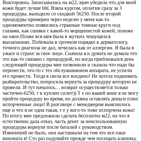
Викторовна. Записывалась на м22, врач убедила что для моей
кожи будет лучше bbl. Взяла курсом, оплатив сразу за 3
процедуры, выходило со скидкой 56250. После второй
процедуры примерно через неделю у меня как-то
одномоментно появились странные темные круги под
глазами, как синяки с какой-то морщинистой кожей, похоже
на ожог.Позже вся шея была в жутких чешущихся
высыпаниях. Побежала в срочном порядке к дерматологу,
точного диагноза не дал, лечилась как от аллергии. Я была в
ужасе и страхе за свое лицо. Сначала я и думать не думала что
это как-то связано с процедурой, но когда приближался день
следующей процедуры мне позвонили и сказала что надо бы
перенести, что-то с тех обслуживанием аппарата, не успели
его провести. Тогда я свела все воедино! Не хотела поднимать
разбирательство, попросила вернуть за процедуру которую не
провели. И тут началось… возврат осуществляется только
частично-6250, т к куплен сплит)) Т е по вашей вине я не могу
пройти процедуру во время, но должна оставлять деньги плюс
испорченные лицо! В разговоре с менеджером выяснилось
еще и что я не одна такая, т е у кого-то тоже испорчена кожа!
По итогу мне предложили сделать бесплатно м22, на что я
естественно дала отказ, часть денег за неиспользованную
процедуры вернули после баталий с руководством.
Извинений не было, они настаивали на том что все-таки
виновата я! Сто раз подумайте прежде чем посещать клинику.