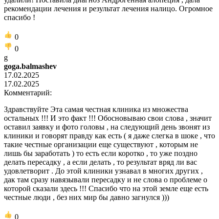
рекомендации лечения и результат лечения налицо. Огромное
спасибо !
0
0
g
goga.balmashev
17.02.2025
17.02.2025
Комментарий:
Здравствуйте Эта самая честная клиника из множества
остальных !!! И это факт !!! Обосновываю свои слова , значит
оставил заявку и фото головы , на следующий день звонят из
клиники и говорят правду как есть ( я даже слегка в шоке , что
такие честные организации еще существуют , которым не
лишь бы заработать ) то есть если коротко , то уже поздно
делать пересадку , а если делать , то результат вряд ли вас
удовлетворит . До этой клиники узнавал в многих других ,
дак там сразу навязывали пересадку и не слова о проблеме о
которой сказали здесь !!! Спасибо что на этой земле еще есть
честные люди , без них мир бы давно загнулся )))
0