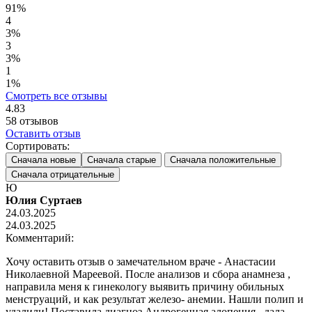
91%
4
3%
3
3%
1
1%
Смотреть все отзывы
4.83
58
отзывов
Оставить отзыв
Сортировать:
Сначала новые
Сначала старые
Сначала положительные
Сначала отрицательные
Ю
Юлия Суртаев
24.03.2025
24.03.2025
Комментарий:
Хочу оставить отзыв о замечательном враче - Анастасии
Николаевной Мареевой. После анализов и сбора анамнеза ,
направила меня к гинекологу выявить причину обильных
менструаций, и как результат железо- анемии. Нашли полип и
удалили! Поставила диагноз Андрогенная алопеция , дала