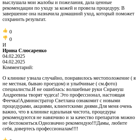
выслушала мои жалобы и пожелания, дала ценные
рекомендации по уходу за кожей и провела процедуру. В
завершение она назначила домашний уход, который поможет
сохранить результат.
0
0
И
Ирина Слюсаренко
04.02.2025
04.02.2025
Комментарий:
О клинике узнала случайно, понравилось местоположение ( я
не местная, бываю проездом) и улыбчивые ( см.фото)
специалисты.И не ошиблась: волшебные руки Сирануш
Андреевны творят чудеса! Это профессионал, настоящая
Феечка!Администратор Светлана ознакомит с новыми
процедурами, акциями, клиентскими днями.Для меня очень
важно, что в клинике идеальная чистота, процедуры
рекомендуются не навязчиво и за качество препаратов можно
не беспокоиться.Однозначно рекомендую!!!Дамы, любите
себя, довертесь профессионалам!!!!