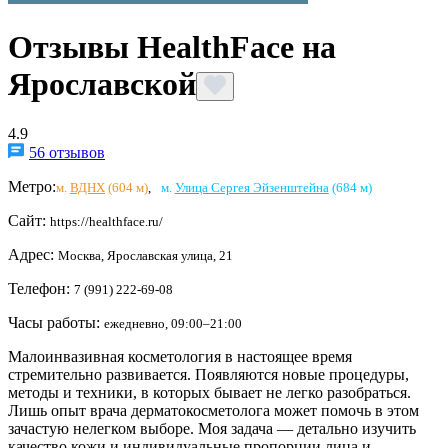
Отзывы HealthFace на
Ярославской
4.9
56 отзывов
Метро:
м.
ВДНХ
(604 м)
,
м.
Улица Сергея Эйзенштейна
(684 м)
Сайт:
https://healthface.ru/
Адрес:
Москва, Ярославская улица, 21
Телефон:
7 (991) 222-69-08
Часы работы:
ежедневно, 09:00–21:00
Малоинвазивная косметология в настоящее время
стремительно развивается. Появляются новые процедуры,
методы и техники, в которых бывает не легко разобраться.
Лишь опыт врача дерматокосметолога может помочь в этом
зачастую нелегком выборе. Моя задача — детально изучить
качество кожи и индивидуальные пропорции лица и