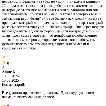
неровности ,белизна на губах не ушли , приехала в клинику
22 числа и оказалось ,что у них работал не компетентный врач
(которая до этого мне все делала) и они ее уволили или она
сама уволилась , понятия не имею , в итоге я говорю что мне
сейчас делать с губами? они все белые как у покойника из-за
препарата который выпирает , мне вкололи препарат который
рассасывает этот гиалурон и сказали придти еще через неделю
чтобы докачать и сделать форму , деньги возвращать они не
хотят , хотя сами виноваты ,что понабрали по объявлению
авито таких мастеров ,которые не знают свою работу, сами
думайте нужно вам это или нет, ездить к ним месяц и
уродовать свои губы.
1
0
A
Ainur K
15.03.2025
15.03.2025
Комментарий:
Все удалили практически до конца. Процедура удаления
перманентного макияжа бровей.