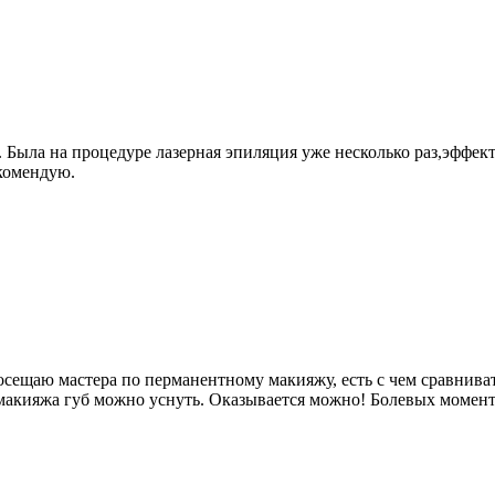
. Была на процедуре лазерная эпиляция уже несколько раз,эффе
екомендую.
ещаю мастера по перманентному макияжу, есть с чем сравнивать
 макияжа губ можно уснуть. Оказывается можно! Болевых моменто