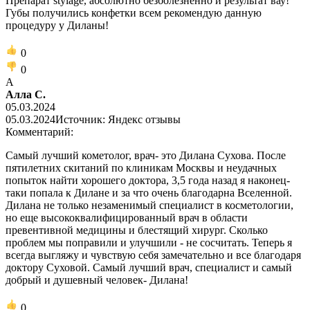
Препарат stylage, абсолютно безболезненно и результат вау!
Губы получились конфетки всем рекомендую данную
процедуру у Диланы!
0
0
А
Алла С.
05.03.2024
05.03.2024
Источник: Яндекс отзывы
Комментарий:
Самый лучший кометолог, врач- это Дилана Сухова. После
пятилетних скитаний по клиникам Москвы и неудачных
попыток найти хорошего доктора, 3,5 года назад я наконец-
таки попала к Дилане и за что очень благодарна Вселенной.
Дилана не только незаменимый специалист в косметологии,
но еще высококвалифицированный врач в области
превентивной медицины и блестящий хирург. Сколько
проблем мы поправили и улучшили - не сосчитать. Теперь я
всегда выгляжу и чувствую себя замечательно и все благодаря
доктору Суховой. Самый лучший врач, специалист и самый
добрый и душевный человек- Дилана!
0