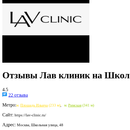
Отзывы Лав клиник на Школ
4.5
22 отзыва
Метро:
м.
Площадь Ильича
(233 м)
,
м.
Римская
(341 м)
Сайт:
https://lav-clinic.ru/
Адрес:
Москва, Школьная улица, 48