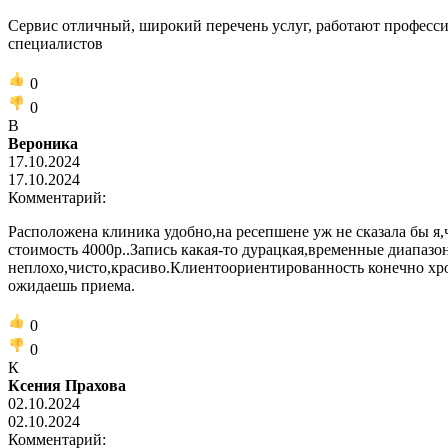
Сервис отличный, широкий перечень услуг, работают професс
специалистов
0
0
В
Вероника
17.10.2024
17.10.2024
Комментарий:
Расположена клиника удобно,на ресепшене уж не сказала бы я,
стоимость 4000р..Запись какая-то дурацкая,временные диапазо
неплохо,чисто,красиво.Клиентоориентированность конечно хро
ожидаешь приема.
0
0
К
Ксения Прахова
02.10.2024
02.10.2024
Комментарий: