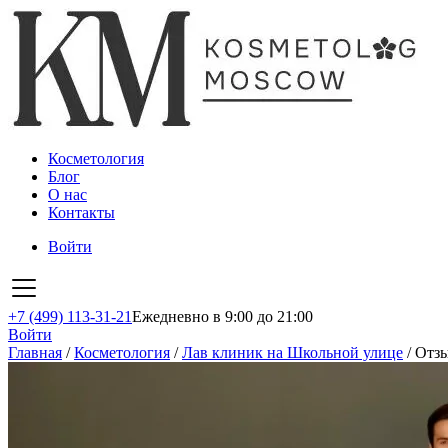
Косметология
Блог
О нас
Контакты
Войти
+7 (499) 113-31-21
Ежедневно в 9:00 до 21:00
Войти
Главная
/
Косметология
/
Лав клиник на Школьной улице
/
Отз