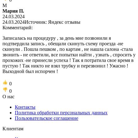
М
Мария П.
24.03.2024
24.03.2024
Источник: Яндекс отзывы
Комментарий:
Записалась на процедуру , за день мне позвонили я
подтвердила запись , обещали скинуть схему проезда -не
скинули . Пошла пешком , по картам , не нашла салона -стала
звонить - не ответили, все попытки найти , узнать , спросить у
прохожих -не принесли успеха ! Так я потратила свое время в
пустую ! Так никто не взял трубку и перезвонил ! Ужасно !
Выходной был испорчен !
0
0
О нас
Контакты
Политика обработки персональных данных
Пользовательское соглашение
Клиентам