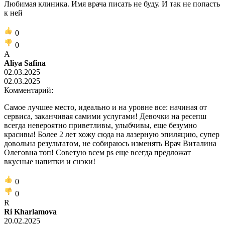
Любимая клиника. Имя врача писать не буду. И так не попасть
к ней
0
0
A
Aliya Safina
02.03.2025
02.03.2025
Комментарий:
Самое лучшее место, идеально и на уровне все: начиная от
сервиса, заканчивая самими услугами! Девочки на ресепш
всегда невероятно приветливы, улыбчивы, еще безумно
красивы! Более 2 лет хожу сюда на лазерную эпиляцию, супер
довольна результатом, не собираюсь изменять Врач Виталина
Олеговна топ! Советую всем ps еще всегда предложат
вкусные напитки и снэки!
0
0
R
Ri Kharlamova
20.02.2025