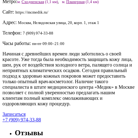
Метро:
м.
Сходненская
(1,1 км)
,
м.
Планерная
(1,4 км)
Сайт:
https://mcmedik.ru/
Адрес:
Москва, Нелидовская улица, 20, корп. 1, этаж 1
Телефон:
7 (909) 974-33-88
Часы работы:
пн-пт 09:00–21:00
Начиная с древнейших времен люди заботились о своей
красоте. Уже тогда была необходимость защищать кожу лица,
шеи, рук от воздействия холодного ветра, палящего солнца и
неприятных климатических осадков. Сегодня правильный
подход к здоровью кожных покровов может предоставить
только опытный врач-косметолог. Наличие такого
специалиста в штате медицинского центра «Медик» в Москве
позволяет с полной уверенностью предлагать нашим
клиентам полный комплекс омолаживающих и
оздоровляющих кожу процедур.
Записаться
+7 (909) 974-33-88
Отзывы