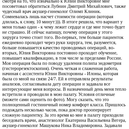
смотря на то, что изначально к Юлии Викторовне мне
посоветовал обратиться Лубнин Дмитрий Михайлович, также
чудесный врач акушер-гинеколог Олимп Клиник.
Сомневалась лишь насчет стоимости операции (которая
длилась, к слову, 10 минут:))). В итоге решила, что вариант у
меня только один - к чему лежит сердце и где мне точно будет
не страшно. И сейчас напишу, почему операция у этого
хирурга точно стоит того. Во-первых, тем больше пациенток
ежедневно проходит через руки хирурга, тем, разумеется,
больше повышается качество проводимых операций, во-
вторых, Юлия Викторовна постоянно проходит обучение,
повышает квалификацию, в том числе за пределами России.
Моя операция была по поводу удаления полипа эндометрия
(гистерорезектоскопия). Очень четкая и слаженная работа,
начиная с ассистента Юлии Викторовны - Илоны, которая
была со мной на связи 24/7. Ей я отправляла результаты
анализов, согласовывала дату операции и задавала все
интересующие меня вопросы. В назначенный день меня тепло
встретили и проводили в мою палату. Условия отличные
(можете сами оценить по фото). Могу сказать, что это
полноценный гостиничный номер комфорт класса. Пришлось
подождать несколько часов, пока доктор прооперирует
сложную пациентку. За это время ко мне в палату приходили
беседовать врачи, анастезиолог Екатерина Васильевна Вегера,
акушер-гинеколог Машукова Ника Владимировна. Задавали