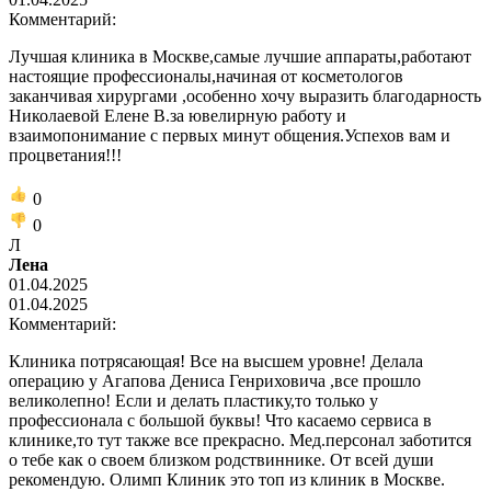
Комментарий:
Лучшая клиника в Москве,самые лучшие аппараты,работают
настоящие профессионалы,начиная от косметологов
заканчивая хирургами ,особенно хочу выразить благодарность
Николаевой Елене В.за ювелирную работу и
взаимопонимание с первых минут общения.Успехов вам и
процветания!!!
0
0
Л
Лена
01.04.2025
01.04.2025
Комментарий:
Клиника потрясающая! Все на высшем уровне! Делала
операцию у Агапова Дениса Генриховича ,все прошло
великолепно! Если и делать пластику,то только у
профессионала с большой буквы! Что касаемо сервиса в
клинике,то тут также все прекрасно. Мед.персонал заботится
о тебе как о своем близком родствиннике. От всей души
рекомендую. Олимп Клиник это топ из клиник в Москве.