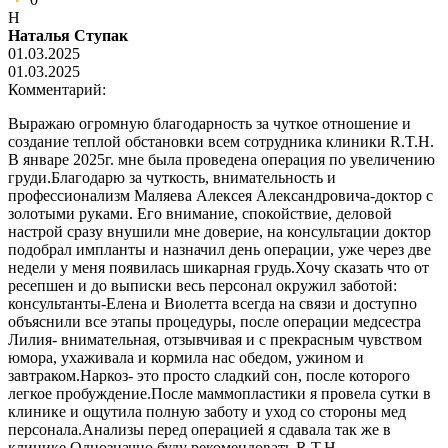
Н
Наталья Ступак
01.03.2025
01.03.2025
Комментарий:
Выражаю огромную благодарность за чуткое отношение и
создание теплой обстановки всем сотрудника клиники R.T.H.
В январе 2025г. мне была проведена операция по увеличению
груди.Благодарю за чуткость, внимательность и
профессионализм Маляева Алексея Александровича-доктор с
золотыми руками. Его внимание, спокойствие, деловой
настрой сразу внушили мне доверие, на консультации доктор
подобрал импланты и назначил день операции, уже через две
недели у меня появилась шикарная грудь.Хочу сказать что от
ресепшен и до выписки весь персонал окружил заботой:
консультанты-Елена и Виолетта всегда на связи и доступно
объяснили все этапы процедуры, после операции медсестра
Лилия- внимательная, отзывчивая и с прекрасным чувством
юмора, ухаживала и кормила нас обедом, ужином и
завтраком.Наркоз- это просто сладкий сон, после которого
легкое пробуждение.После маммопластики я провела сутки в
клинике и ощутила полную заботу и уход со стороны мед
персонала.Анализы перед операцией я сдавала так же в
клинике.Однозначно буду рекомендовать R.T.H.