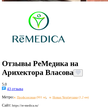
Отзывы РеМедика на
Арихектора Власова
5.0
43 отзыва
Метро:
м.
Профсоюзная
(901 м)
,
м.
Новые Черёмушки
(1,2 км)
Сайт:
https://re-medica.ru/