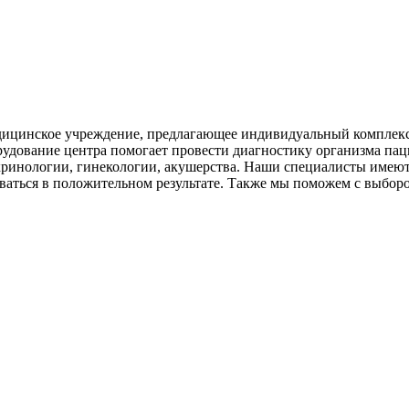
цинское учреждение, предлагающее индивидуальный комплекс п
удование центра помогает провести диагностику организма паци
кринологии, гинекологии, акушерства. Наши специалисты имеют
неваться в положительном результате. Также мы поможем с выбор