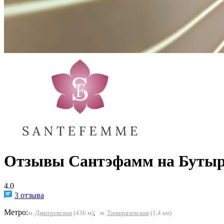
Отзывы Сантэфамм на Бутыр
4.0
3 отзыва
Метро:
м.
Дмитровская
(436 м)
,
м.
Тимирязевская
(1,4 км)