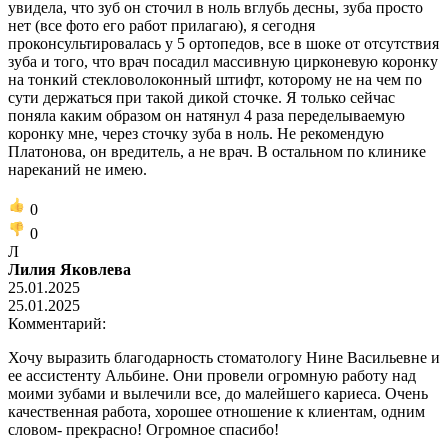
увидела, что зуб он сточил в ноль вглубь десны, зуба просто
нет (все фото его работ прилагаю), я сегодня
проконсультировалась у 5 ортопедов, все в шоке от отсутствия
зуба и того, что врач посадил массивную цирконевую коронку
на тонкий стекловолоконный штифт, которому не на чем по
сути держаться при такой дикой сточке. Я только сейчас
поняла каким образом он натянул 4 раза переделываемую
коронку мне, через сточку зуба в ноль. Не рекомендую
Платонова, он вредитель, а не врач. В остальном по клинике
нареканий не имею.
0
0
Л
Лилия Яковлева
25.01.2025
25.01.2025
Комментарий:
Хочу выразить благодарность стоматологу Нине Васильевне и
ее ассистенту Альбине. Они провели огромную работу над
моими зубами и вылечили все, до малейшего кариеса. Очень
качественная работа, хорошее отношение к клиентам, одним
словом- прекрасно! Огромное спасибо!