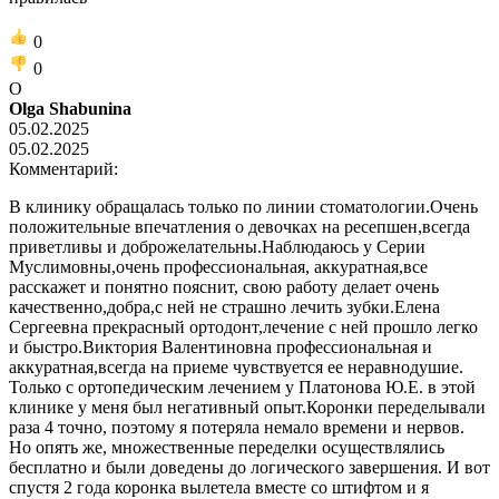
0
0
O
Olga Shabunina
05.02.2025
05.02.2025
Комментарий:
В клинику обращалась только по линии стоматологии.Очень
положительные впечатления о девочках на ресепшен,всегда
приветливы и доброжелательны.Наблюдаюсь у Серии
Муслимовны,очень профессиональная, аккуратная,все
расскажет и понятно пояснит, свою работу делает очень
качественно,добра,с ней не страшно лечить зубки.Елена
Сергеевна прекрасный ортодонт,лечение с ней прошло легко
и быстро.Виктория Валентиновна профессиональная и
аккуратная,всегда на приеме чувствуется ее неравнодушие.
Только с ортопедическим лечением у Платонова Ю.Е. в этой
клинике у меня был негативный опыт.Коронки переделывали
раза 4 точно, поэтому я потеряла немало времени и нервов.
Но опять же, множественные переделки осуществлялись
бесплатно и были доведены до логического завершения. И вот
спустя 2 года коронка вылетела вместе со штифтом и я