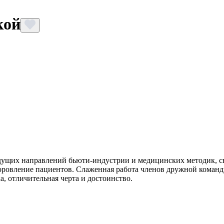
кой
щих направлений бьюти-индустрии и медицинских методик, свя
оровление пациентов. Слаженная работа членов дружной коман
а, отличительная черта и достоинство.