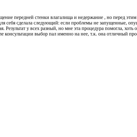
щение передней стенки влагалища и недержание , но перед этим
ля себя сделала следующий: если проблемы не запущенные, опуще
 Результат у всех разный, но мне эта процедура помогла, хоть о
ле консультации выбор пал именно на нее, т.к. она отличный про