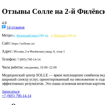
Отзывы Солле на 2-й Филёвс
4.8
14 отзывов
Метро:
м.
Филевский парк
(286 м)
,
м.
Минская
(549 м)
Сайт:
https://sollemc.ru/
Адрес:
Москва, 2-я Филёвская улица, 6, этаж 1
Телефон:
7 (905) 790-14-14
Часы работы:
ежедневно, 10:00–22:00
Медицинский центр SOLLE — яркое воплощение симбиоза веду
широкий спектр услуг, ориентированный на омоложение и озд
эффективных результатов. Это наша основная визитная карточк
Записаться
+7 (905) 790-14-14