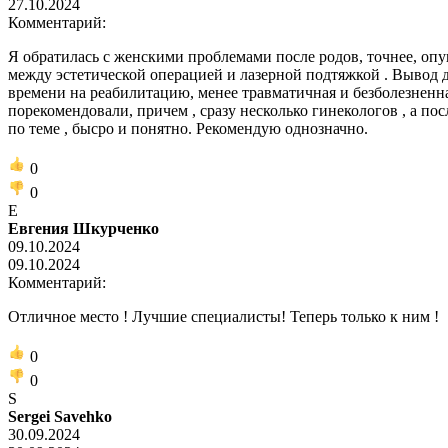
27.10.2024
Комментарий:
Я обратилась с женскими проблемами после родов, точнее, опу
между эстетической операцией и лазерной подтяжкой . Вывод д
времени на реабилитацию, менее травматичная и безболезненная.
порекомендовали, причем , сразу несколько гинекологов , а пос
по теме , бысро и понятно. Рекомендую однозначно.
0
0
Е
Евгения Шкурченко
09.10.2024
09.10.2024
Комментарий:
Отличное место ! Лучшие специалисты! Теперь только к ним !
0
0
S
Sergei Savehko
30.09.2024