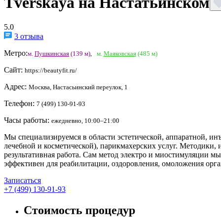
Tverskaya на Настатьинском
5.0
3 отзыва
Метро:
м.
Пушкинская
(139 м)
,
м.
Маяковская
(485 м)
Сайт:
https://beautyfit.ru/
Адрес:
Москва, Настасьинский переулок, 1
Телефон:
7 (499) 130-91-93
Часы работы:
ежедневно, 10:00–21:00
Мы специализируемся в области эстетической, аппаратной, ин
лечебной и косметической), парикмахерских услуг. Методики, 
результативная работа. Сам метод электро и миостимуляции мы
эффективен для реабилитации, оздоровления, омоложения органи
Записаться
+7 (499) 130-91-93
Стоимость процедур