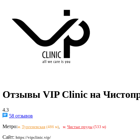
Отзывы VIP Clinic на Чистоп
4.3
58 отзывов
Метро:
м.
Тургеневская
(486 м)
,
м.
Чистые пруды
(533 м)
Сайт:
https://vipclinic.vip/