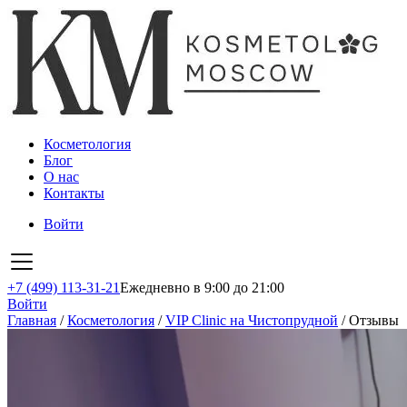
Косметология
Блог
О нас
Контакты
Войти
+7 (499) 113-31-21
Ежедневно в 9:00 до 21:00
Войти
Главная
/
Косметология
/
VIP Clinic на Чистопрудной
/
Отзывы