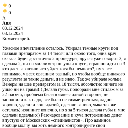
0
0
А
Аня
03.12.2024
03.12.2024
Комментарий:
Ужасное впечатление осталось. Убирала тёмные круги под
глазами препаратом за 14 тысяч или около того, одна врач
сказала будет достаточно 2 процедуры, другая уже говорит 3, я
сделала 2, ни на миллиметр не ушли круги, страшно идти на 3
кто даст гарантию что уйдет хотя бы немного?, ну я все
понимаю, у всех организм разный, но чтобы вообще никакого
результата за такие деньги, я не знаю. Так же убирала кольца
Венеры на шее препаратом за 18 тысяч, абсолютно ничего не
ушло ни на грамм!!! Делала губы, подобрали мне стилаж м за
22 тысячи, проблема была в ямке с одной стороны, не
заполнили как надо, все было не симметричным, ладно
хорошо, удалили лонгидазой, сделали заново, ямка так же
осталась) извините конечно, но я за 5 тысяч делала губы и мне
сделали идеально)) Разочарование и куча потраченных денег
впустую от Московских «специалистов». Про админов
вообще молчу, вы хоть немного контролируйте свои