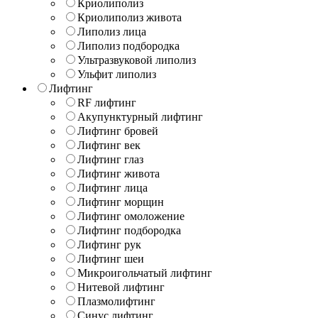
Криолиполиз
Криолиполиз живота
Липолиз лица
Липолиз подбородка
Ультразвуковой липолиз
Ульфит липолиз
Лифтинг
RF лифтинг
Акупунктурный лифтинг
Лифтинг бровей
Лифтинг век
Лифтинг глаз
Лифтинг живота
Лифтинг лица
Лифтинг морщин
Лифтинг омоложение
Лифтинг подбородка
Лифтинг рук
Лифтинг шеи
Микроигольчатый лифтинг
Нитевой лифтинг
Плазмолифтинг
Синус лифтинг