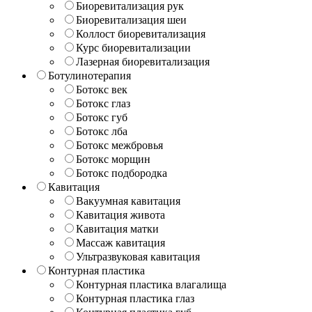
Биоревитализация рук
Биоревитализация шеи
Коллост биоревитализация
Курс биоревитализации
Лазерная биоревитализация
Ботулинотерапия
Ботокс век
Ботокс глаз
Ботокс губ
Ботокс лба
Ботокс межбровья
Ботокс морщин
Ботокс подбородка
Кавитация
Вакуумная кавитация
Кавитация живота
Кавитация матки
Массаж кавитация
Ультразвуковая кавитация
Контурная пластика
Контурная пластика влагалища
Контурная пластика глаз