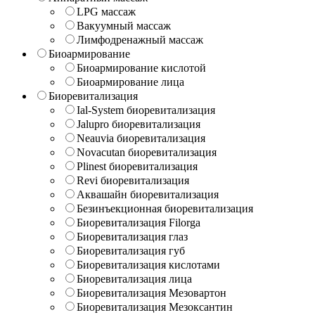
LPG массаж
Вакуумный массаж
Лимфодренажный массаж
Биоармирование
Биоармирование кислотой
Биоармирование лица
Биоревитализация
Ial-System биоревитализация
Jalupro биоревитализация
Neauvia биоревитализация
Novacutan биоревитализация
Plinest биоревитализация
Revi биоревитализация
Аквашайн биоревитализация
Безинъекционная биоревитализация
Биоревитализация Filorga
Биоревитализация глаз
Биоревитализация губ
Биоревитализация кислотами
Биоревитализация лица
Биоревитализация Мезовартон
Биоревитализация Мезоксантин