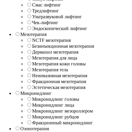
Смас лифтинг
Тредлифтинг
Ультразвуковой лифтинг
Чек-лифтинг
Эндоскопический лифтинг
Мезотерапия
NCTF мезотерапия
Безинъекционная мезотерапия
Дермахил мезотерапия
Мезотерапия для лица
Мезотерапия кожи головы
Мезотерапия тела
Неинвазивная мезотерапия
Фракционная мезотерапия
Эстетическая мезотерапия
Микронидлинг
Микронидлинг головы
Микронидлинг лица
Микронидлинг мезороллером
Микронидлинг рубцов
Фракционный микронидлинг
Озонотерапия