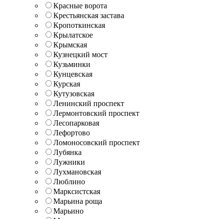
Красные ворота
Крестьянская застава
Кропоткинская
Крылатское
Крымская
Кузнецкий мост
Кузьминки
Кунцевская
Курская
Кутузовская
Ленинский проспект
Лермонтовский проспект
Лесопарковая
Лефортово
Ломоносовский проспект
Лубянка
Лужники
Лухмановская
Люблино
Марксистская
Марьина роща
Марьино