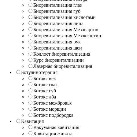
Биоревитализация глаз
Биоревитализация губ
Биоревитализация кислотами
Биоревитализация лица
Биоревитализация Мезовартон
Биоревитализация Мезоксантин
Биоревитализация рук
Биоревитализация шеи
Коллост биоревитализация
Курс биоревитализации
Лазерная биоревитализация
Ботулинотерапия
Ботокс век
Ботокс глаз
Ботокс губ
Ботокс лба
Ботокс межбровья
Ботокс морщин
Ботокс подбородка
Кавитация
Вакуумная кавитация
Кавитация живота