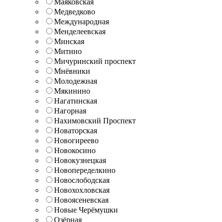
Маяковская
Медведково
Международная
Менделеевская
Минская
Митино
Мичуринский проспект
Мнёвники
Молодежная
Мякинино
Нагатинская
Нагорная
Нахимовский Проспект
Новаторская
Новогиреево
Новокосино
Новокузнецкая
Новопеределкино
Новослободская
Новохохловская
Новоясеневская
Новые Черёмушки
Озёрная