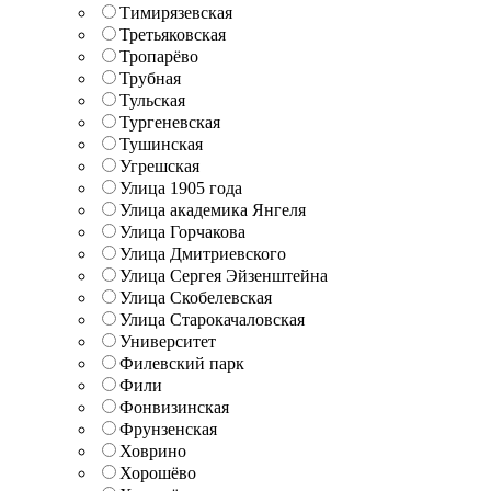
Тимирязевская
Третьяковская
Тропарёво
Трубная
Тульская
Тургеневская
Тушинская
Угрешская
Улица 1905 года
Улица академика Янгеля
Улица Горчакова
Улица Дмитриевского
Улица Сергея Эйзенштейна
Улица Скобелевская
Улица Старокачаловская
Университет
Филевский парк
Фили
Фонвизинская
Фрунзенская
Ховрино
Хорошёво