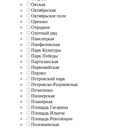
Окская
Октябрьская
Октябрьское поле
Орехово
Отрадное
Охотный ряд
Павелецкая
Панфиловская
Парк Культуры
Парк Победы
Партизанская
Первомайская
Перово
Петровский парк
Петровско-Разумовская
Печатники
Пионерская
Планерная
Площадь Гагарина
Площадь Ильича
Площадь Революции
Полежаевская