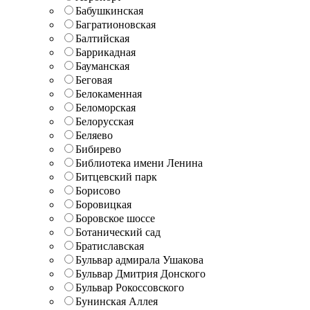
Бабушкинская
Багратионовская
Балтийская
Баррикадная
Бауманская
Беговая
Белокаменная
Беломорская
Белорусская
Беляево
Бибирево
Библиотека имени Ленина
Битцевский парк
Борисово
Боровицкая
Боровское шоссе
Ботанический сад
Братиславская
Бульвар адмирала Ушакова
Бульвар Дмитрия Донского
Бульвар Рокоссовского
Бунинская Аллея