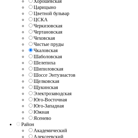
Хорошёвская
Царицыно
Цветной бульвар
ЦСКА
Черкизовская
Чертановская
Чеховская
Чистые пруды
Чкаловская
Шаболовская
Шелепиха
Шипиловская
Шоссе Энтузиастов
Щелковская
Щукинская
Электрозаводская
Юго-Восточная
Юго-Западная
Южная
Ясенево
Район
Академический
Алексеевский