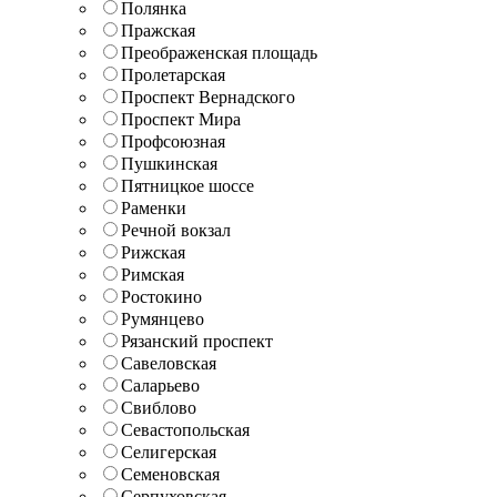
Полянка
Пражская
Преображенская площадь
Пролетарская
Проспект Вернадского
Проспект Мира
Профсоюзная
Пушкинская
Пятницкое шоссе
Раменки
Речной вокзал
Рижская
Римская
Ростокино
Румянцево
Рязанский проспект
Савеловская
Саларьево
Свиблово
Севастопольская
Селигерская
Семеновская
Серпуховская