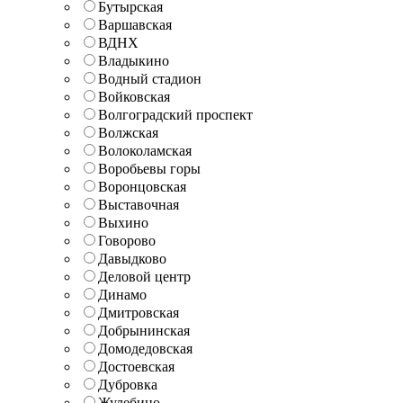
Бутырская
Варшавская
ВДНХ
Владыкино
Водный стадион
Войковская
Волгоградский проспект
Волжская
Волоколамская
Воробьевы горы
Воронцовская
Выставочная
Выхино
Говорово
Давыдково
Деловой центр
Динамо
Дмитровская
Добрынинская
Домодедовская
Достоевская
Дубровка
Жулебино