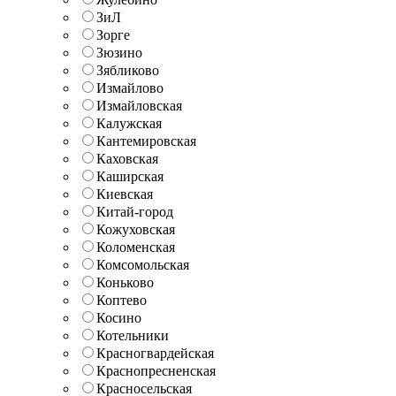
ЗиЛ
Зорге
Зюзино
Зябликово
Измайлово
Измайловская
Калужская
Кантемировская
Каховская
Каширская
Киевская
Китай-город
Кожуховская
Коломенская
Комсомольская
Коньково
Коптево
Косино
Котельники
Красногвардейская
Краснопресненская
Красносельская