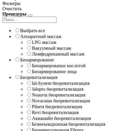
Фильтры
Очистить
Процедуры
Выбрать все
Аппаратный массаж
LPG массаж
Вакуумный массаж
Лимфодренажный массаж
Биоармирование
Биоармирование кислотой
Биоармирование лица
Биоревитализация
Ial-System биоревитализация
Jalupro биоревитализация
Neauvia биоревитализация
Novacutan биоревитализация
Plinest биоревитализация
Revi биоревитализация
Аквашайн биоревитализация
Безинъекционная биоревитализация
Биоревитализация Filorga