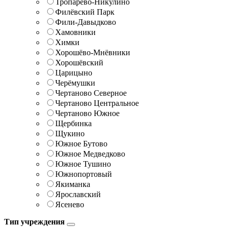
Тропарёво-Никулино
Филёвский Парк
Фили-Давыдково
Хамовники
Химки
Хорошёво-Мнёвники
Хорошёвский
Царицыно
Черёмушки
Чертаново Северное
Чертаново Центральное
Чертаново Южное
Щербинка
Щукино
Южное Бутово
Южное Медведково
Южное Тушино
Южнопортовый
Якиманка
Ярославский
Ясенево
Тип учреждения