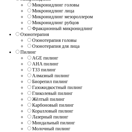
Микронидлинг головы
Микронидлинг лица
Микронидлинг мезороллером
Микронидлинг рубцов
Фракционный микронидлинг
Озонотерапия
Озонотерапия головы
Озонотерапия для лица
Пилинг
AGE пилинг
AHA пилинг
T33 пилинг
Алмазный пилинг
Биорепил пилинг
Газожидкостный пилинг
Гликолевый пилинг
Жёлтый пилинг
Карбоновый пилинг
Коралловый пилинг
Лазерный пилинг
Миндальный пилинг
Молочный пилинг