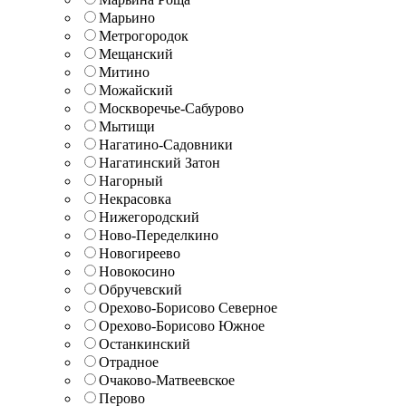
Марьино
Метрогородок
Мещанский
Митино
Можайский
Москворечье-Сабурово
Мытищи
Нагатино-Садовники
Нагатинский Затон
Нагорный
Некрасовка
Нижегородский
Ново-Переделкино
Новогиреево
Новокосино
Обручевский
Орехово-Борисово Северное
Орехово-Борисово Южное
Останкинский
Отрадное
Очаково-Матвеевское
Перово