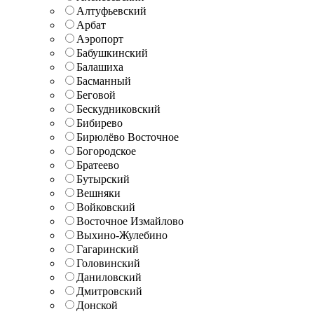
Алтуфьевский
Арбат
Аэропорт
Бабушкинский
Балашиха
Басманный
Беговой
Бескудниковский
Бибирево
Бирюлёво Восточное
Богородское
Братеево
Бутырский
Вешняки
Войковский
Восточное Измайлово
Выхино-Жулебино
Гагаринский
Головинский
Даниловский
Дмитровский
Донской