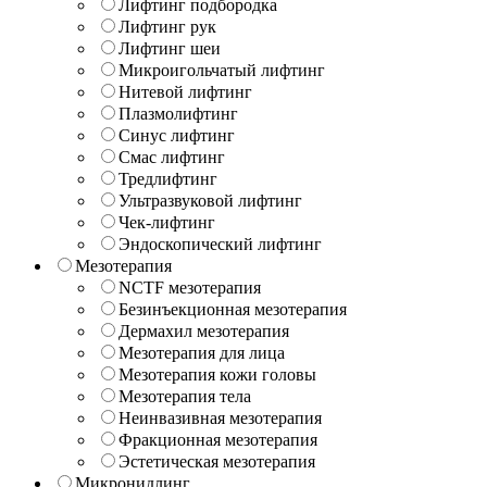
Лифтинг подбородка
Лифтинг рук
Лифтинг шеи
Микроигольчатый лифтинг
Нитевой лифтинг
Плазмолифтинг
Синус лифтинг
Смас лифтинг
Тредлифтинг
Ультразвуковой лифтинг
Чек-лифтинг
Эндоскопический лифтинг
Мезотерапия
NCTF мезотерапия
Безинъекционная мезотерапия
Дермахил мезотерапия
Мезотерапия для лица
Мезотерапия кожи головы
Мезотерапия тела
Неинвазивная мезотерапия
Фракционная мезотерапия
Эстетическая мезотерапия
Микронидлинг