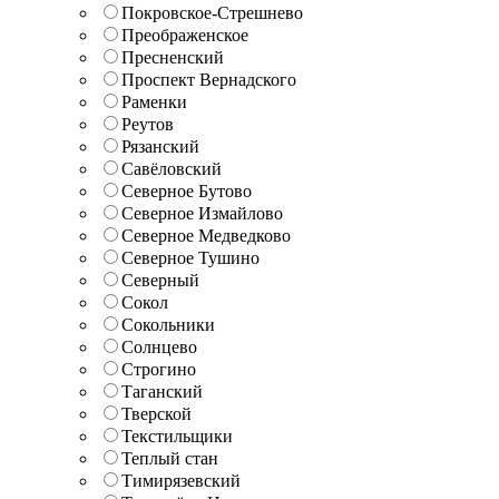
Покровское-Стрешнево
Преображенское
Пресненский
Проспект Вернадского
Раменки
Реутов
Рязанский
Савёловский
Северное Бутово
Северное Измайлово
Северное Медведково
Северное Тушино
Северный
Сокол
Сокольники
Солнцево
Строгино
Таганский
Тверской
Текстильщики
Теплый стан
Тимирязевский