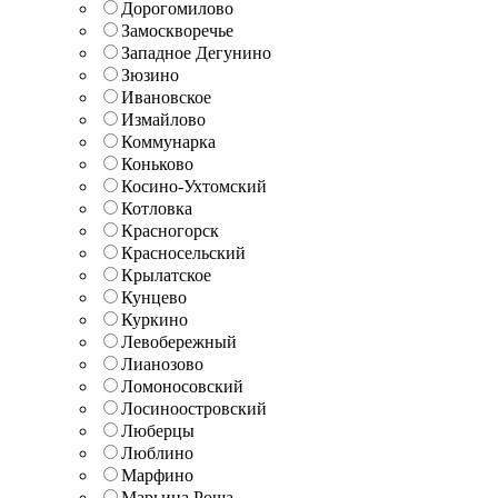
Дорогомилово
Замоскворечье
Западное Дегунино
Зюзино
Ивановское
Измайлово
Коммунарка
Коньково
Косино-Ухтомский
Котловка
Красногорск
Красносельский
Крылатское
Кунцево
Куркино
Левобережный
Лианозово
Ломоносовский
Лосиноостровский
Люберцы
Люблино
Марфино
Марьина Роща