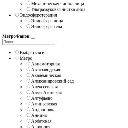
Механическая чистка лица
Ультразвуковая чистка лица
Эндосферотерапия
Эндосфера лица
Эндосфера тела
Метро/Район
Выбрать все
Метро
Авиамоторная
Автозаводская
Академическая
Александровский сад
Алексеевская
Алма-Атинская
Алтуфьево
Аминьевская
Андроновка
Аннино
Арбатская
Аэропорт