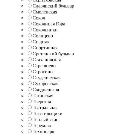
Славянский бульвар
Смоленская
Сокол
Соколиная Гора
Сокольники
Солнцево
Спартак
Спортивная
Сретенский бульвар
Стахановская
Стрешнево
Строгино
Студенческая
Сухаревская
Сходненская
Таганская
Тверская
Театральная
Текстильщики
Теплый стан
Терехово
Технопарк